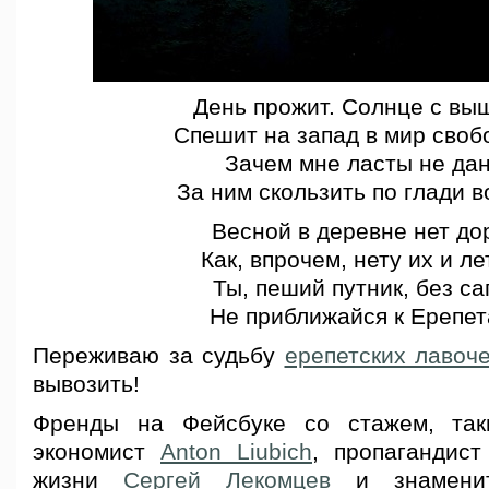
День прожит. Солнце с вы
Спешит на запад в мир своб
Зачем мне ласты не да
За ним скользить по глади в
Весной в деревне нет дор
Как, впрочем, нету их и ле
Ты, пеший путник, без са
Не приближайся к Ерепет
Переживаю за судьбу
ерепетских лавоче
вывозить!
Френды на Фейсбуке со стажем, так
экономист
Anton Liubich
, пропагандист
жизни
Сергей Лекомцев
и знамени