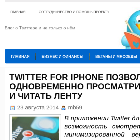
ГЛАВНАЯ
СОТРУДНИЧЕСТВО И ПОМОЩЬ ПРОЕКТУ
Блог о Твиттере и не только о нём
ГЛАВНАЯ
БИЗНЕС И ФИНАНСЫ
ВЕГАНЫ И МЯСОЕДЫ
ИНТЕРНЕТ
ИСКУССТВО И КУЛЬТУРА
КОПИРАЙТИНГ
TWITTER FOR IPHONE ПОЗВО
ОДНОВРЕМЕННО ПРОСМАТРИ
ТЕ КОГО ПРИРУЧИЛИ
ШАХМАТЫ
И ЧИТАТЬ ЛЕНТУ
23 августа 2014
mb59
В приложении Twitter д
возможность смотре
минимизированной в