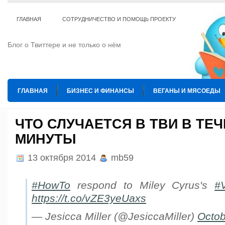
ГЛАВНАЯ
СОТРУДНИЧЕСТВО И ПОМОЩЬ ПРОЕКТУ
Блог о Твиттере и не только о нём
ГЛАВНАЯ
БИЗНЕС И ФИНАНСЫ
ВЕГАНЫ И МЯСОЕДЫ
ИНТЕРНЕТ
ИСКУССТВО И КУЛЬТУРА
КОПИРАЙТИНГ
ЧТО СЛУЧАЕТСЯ В ТВИ В ТЕ
МИНУТЫ
ТЕ КОГО ПРИРУЧИЛИ
ШАХМАТЫ
13 октября 2014
mb59
#HowTo
respond to Miley Cyrus's
#
https://t.co/vZE3yeUaxs
— Jesicca Miller (@JesiccaMiller)
Octob