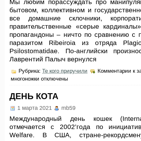
Мы любим порассуждать про манипуля
бытовом, коллективном и государственн
все домашние склочники, корпорат
правительственные «серые кардиналы
пропагандоны – ничто по сравнению с п
паразитом Ribeiroia из отряда Plagio
Psilostomatidae. По-английски произно
Лаврентий Палыч вернулся
Рубрика:
Те кого приручили
Комментарии
к з
многоножки
отключены
ДЕНЬ КОТА
1 марта 2021
mb59
Международный день кошек (Intern
отмечается с 2002’года по инициати
Welfare. В США, стране-рекордсме