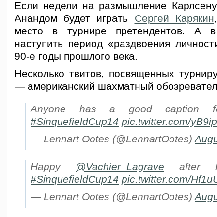
Если недели на размышление Карлсену 
Анандом будет играть
Сергей Карякин
место в турнире претендентов. А 
наступить период «раздвоения личности
90-е годы прошлого века.
Несколько твитов, посвященных турниру
— американский шахматный обозревател
Anyone has a good caption fo
#SinquefieldCup14
pic.twitter.com/yB9
— Lennart Ootes (@LennartOotes)
Augu
Happy
@Vachier_Lagrave
after h
#SinquefieldCup14
pic.twitter.com/Hf1
— Lennart Ootes (@LennartOotes)
Augu