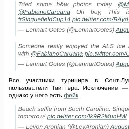
Tried some b&w photos today.
@Ma
@FabianoCaruana
Oh boy, This i
#SinquefieldCup14
pic.twitter.com/BAyd
— Lennart Ootes (@LennartOotes)
Augu
Someone really enjoyed the ALS Ice 
with
@FabianoCaruana
pic.twitter.com
— Lennart Ootes (@LennartOotes)
Augu
Все участники туринира в Сент-Л
пользователи Твиттера. Исключение —
однако у него есть
фейк
.
Beach selfie from South Carolina. Sinque
tomorrow!
pic.twitter.com/Ik9R2MunHW
— Levon Aronian (@LevAronian)
August