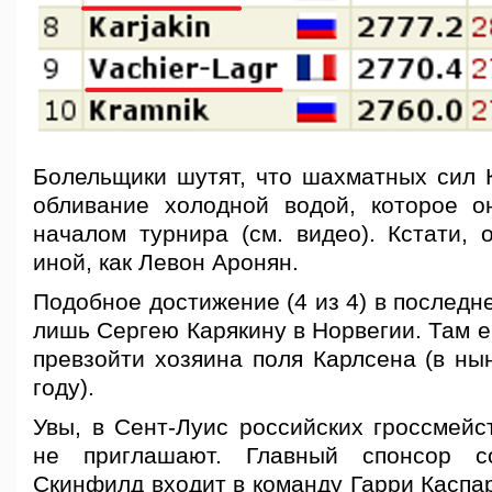
Болельщики шутят, что шахматных сил 
обливание холодной водой, которое 
началом турнира (см. видео). Кстати, 
иной, как Левон Аронян.
Подобное достижение (4 из 4) в последн
лишь Сергею Карякину в Норвегии. Там 
превзойти хозяина поля Карлсена (в н
году).
Увы, в Сент-Луис российских гроссмейс
не приглашают. Главный спонсор с
Скинфилд входит в команду Гарри Каспа