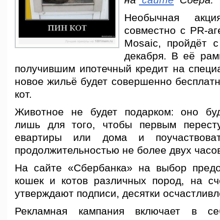
на
сайте
Сбера
.
Необычная акция
совместно с PR-аг
Mosaic, пройдёт с
декабря. В её рам
получившим ипотечный кредит на специа
новое жильё будет совершенно бесплатн
кот.
Животное не будет подарком: оно бу
лишь для того, чтобы первым перест
евартиры или дома и поучаство
продолжительностью не более двух часов
На сайте «Сбербанка» на выбор предо
кошек и котов различных пород, на сче
утверждают подписи, десятки осчастлив
Рекламная кампания включает в се