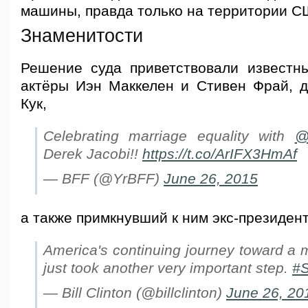
машины, правда только на территории С
Знаменитости
Решение суда приветствовали известн
актёры Иэн Маккелен и Стивен Фрай, д
Кук,
Celebrating marriage equality with
@
Derek Jacobi!!
https://t.co/ArIFX3HmAf
— BFF (@YrBFF)
June 26, 2015
а также примкнувший к ним экс-президен
America's continuing journey toward a 
just took another very important step.
#
— Bill Clinton (@billclinton)
June 26, 20