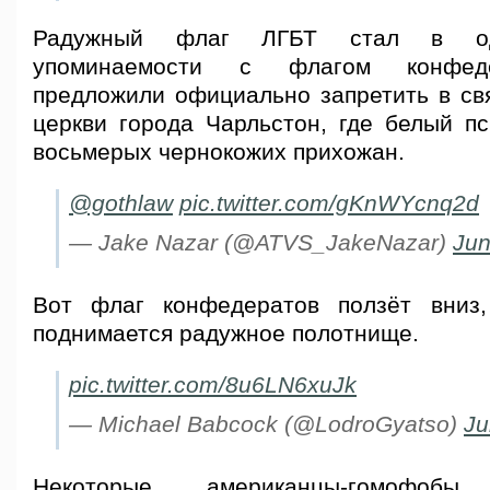
Радужный флаг ЛГБТ стал в од
упоминаемости с флагом конфеде
предложили официально запретить в свя
церкви города Чарльстон, где белый пс
восьмерых чернокожих прихожан.
@gothlaw
pic.twitter.com/gKnWYcnq2d
— Jake Nazar (@ATVS_JakeNazar)
Jun
Вот флаг конфедератов ползёт вниз
поднимается радужное полотнище.
pic.twitter.com/8u6LN6xuJk
— Michael Babcock (@LodroGyatso)
Ju
Некоторые американцы-гомофобы 