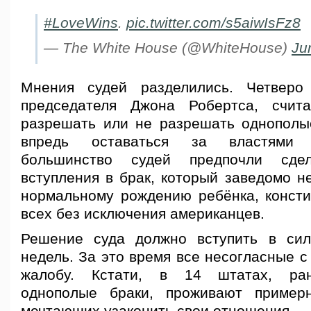
#LoveWins
.
pic.twitter.com/s5aiwIsFz8
— The White House (@WhiteHouse)
Ju
Мнения судей разделились. Четверо
председателя Джона Робертса, счит
разрешать или не разрешать однопол
впредь оставаться за властями 
большинство судей предпочли сдел
вступления в брак, который заведомо н
нормальному рождению ребёнка, конст
всех без исключения американцев.
Решение суда должно вступить в сил
недель. За это время все несогласные с
жалобу. Кстати, в 14 штатах, ра
однополые браки, проживают пример