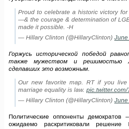
Proud to celebrate a historic victory fo
—& the courage & determination of LG
made it possible. -H
— Hillary Clinton (@HillaryClinton)
June
Горжусь исторической победой равно
также мужеством и решимостью ЛГ
сделавших это возможным
.
Our new favorite map. RT if you live
marriage equality is law.
pic.twitter.co
— Hillary Clinton (@HillaryClinton)
June
Политические оппоненты демократов 
ожидаемо раскритиковали решение 