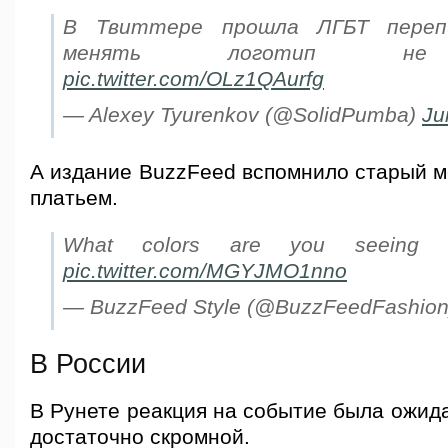
В Твиттере прошла ЛГБТ переп
менять логотип не 
pic.twitter.com/OLz1QAurfg
— Alexey Tyurenkov (@SolidPumba)
Ju
А издание BuzzFeed вспомнило старый м
платьем.
What colors are you seeing 
pic.twitter.com/MGYJMO1nno
— BuzzFeed Style (@BuzzFeedFashio
В России
В Рунете реакция на событие была ожид
достаточно скромной.