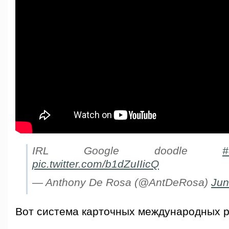
IRL Google doodle
#
pic.twitter.com/b1dZuIIicQ
— Anthony De Rosa (@AntDeRosa)
Jun
Вот система карточных международных р