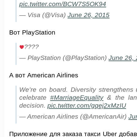
pic.twitter.com/BCW7S5OK94
— Visa (@Visa)
June 26, 2015
Вот PlayStation
????
— PlayStation (@PlayStation)
June 26,
А вот American Airlines
We’re on board. Diversity strengthens 
celebrate
#MarriageEquality
& the la
decision.
pic.twitter.com/gqej2xMzIU
— American Airlines (@AmericanAir)
Ju
Приложение для заказа такси Uber добав