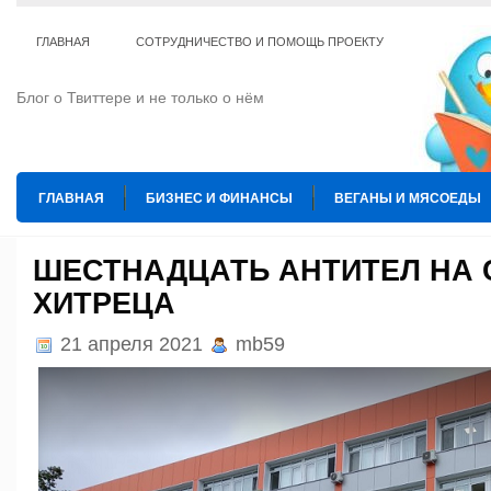
ГЛАВНАЯ
СОТРУДНИЧЕСТВО И ПОМОЩЬ ПРОЕКТУ
Блог о Твиттере и не только о нём
ГЛАВНАЯ
БИЗНЕС И ФИНАНСЫ
ВЕГАНЫ И МЯСОЕДЫ
ИНТЕРНЕТ
ИСКУССТВО И КУЛЬТУРА
КОПИРАЙТИНГ
ШЕСТНАДЦАТЬ АНТИТЕЛ НА 
ХИТРЕЦА
ТЕ КОГО ПРИРУЧИЛИ
ШАХМАТЫ
21 апреля 2021
mb59