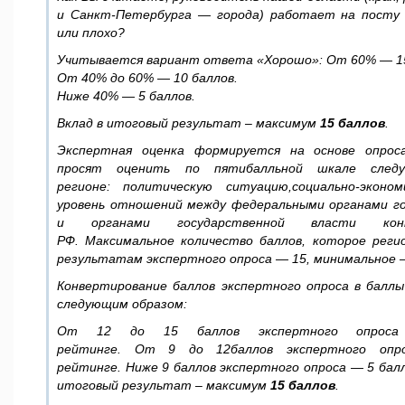
и Санкт-Петербурга — города) работает на посту 
или плохо?
Учитывается вариант ответа
«
Хорошо
»:
От
60% — 
От
40%
до
60% — 10
баллов
.
Ниже
40% — 5
баллов
.
Вклад в итоговый результат – максимум
15
баллов
.
Экспертная оценка формируется на основе опрос
просят оценить по пятибалльной шкале след
регионе: политическую ситуацию,социально-эконо
уровень отношений между федеральными органами г
и органами государственной власти конк
РФ. Максимальное количество баллов, которое рег
результатам экспертного опроса — 15, минимальное 
Конвертирование баллов экспертного опроса в балл
следующим образом
:
От
12
до
15
баллов экспертного опро
рейтинге
.
От
9
до
12
баллов экспертного оп
рейтинге
.
Ниже
9
баллов экспертного опроса
— 5
бал
итоговый результат – максимум
15
баллов
.