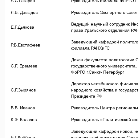
А.С.Гагарин
Руководитель филиала ФоРГО г.
Л.В. Давыдов
Руководитель Экспертного сове
Ведущий научный сотрудник Ин
Е.Г.Дьякова
права Уральского отделения РА
Заведующий кафедрой политоло
Р.В.Евстифеев
филиала РАНХиГС
Декан факультета политологии С
С.Г. Еремеев
государственного университета
ФоРГО г.Санкт- Петербург
Директор челябинского филиала
С.Г.Зырянов
народного хозяйства и государс
Президенте РФ
В.В. Иванов
Руководитель Центра регионал
К.Э. Калачев
Руководитель «Политической эк
Заведующий кафедрой новой, н
Б.Г.Койбаев
исторической политологии Севе