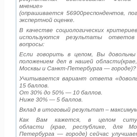
мнение» «Георе
(опрашивается 56900респондентов, по
экспертной оценке.
В качестве социологических критерие
используются результаты ответов
вопросы:
Если говорить в целом, Вы довольны
положением дел в нашей области(крае,
Москвы и Санкт-Петербурга — городе)?
Учитывается вариант ответа
«
довол
15
баллов
.
От
30%
до
50% — 10
баллов
.
Ниже
30% — 5
баллов
.
Вклад в итоговый результат – максиму
Как Вам кажется, в целом сит
области (крае, республике, для М
Петербурга — городе) сейчас улучшае