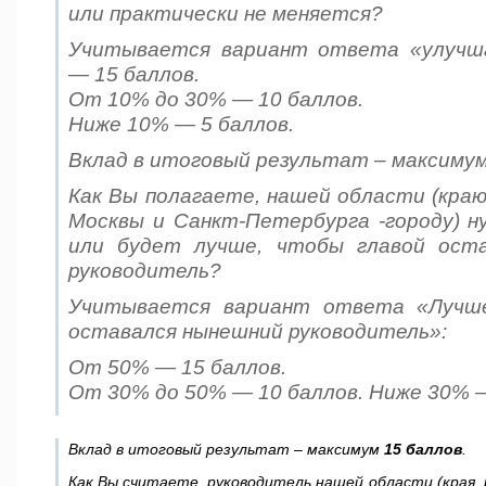
или практически не меняется?
Учитывается вариант ответа
«
улучш
— 15
баллов
.
От
10%
до
30% — 10
баллов
.
Ниже
10% — 5
баллов
.
Вклад в итоговый результат – максиму
Как Вы полагаете, нашей области (краю,
Москвы и Санкт-Петербурга -городу) н
или будет лучше, чтобы главой ост
руководитель?
Учитывается вариант ответа
«
Лучш
оставался нынешний руководитель
»:
От
50% — 15
баллов
.
От
30%
до
50% — 10
баллов
.
Ниже
30% 
Вклад в итоговый результат – максимум
15
баллов
.
Как Вы считаете, руководитель нашей области (края, 