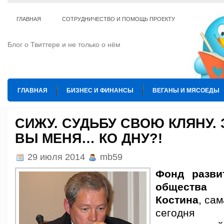
ГЛАВНАЯ
СОТРУДНИЧЕСТВО И ПОМОЩЬ ПРОЕКТУ
Блог о Твиттере и не только о нём
ГЛАВНАЯ
БИЗНЕС И ФИНАНСЫ
ВЕГАНЫ И МЯСОЕДЫ
ИНТЕРНЕТ
ИСКУССТВО И КУЛЬТУРА
КОПИРАЙТИНГ
СИЖУ. СУДЬБУ СВОЮ КЛЯНУ. 
ВЫ МЕНЯ… КО ДНУ?!
ТЕ КОГО ПРИРУЧИЛИ
ШАХМАТЫ
29 июля 2014
mb59
Фонд разви
общества
Костина
, са
сегодня