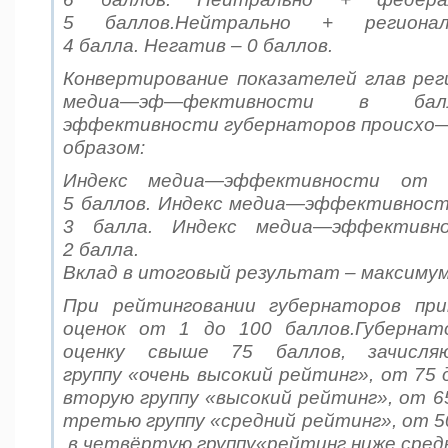
5 баллов.Нейтрально + регион
4 балла. Негатив – 0 баллов.
Конвертирование показателей глав рег
медиа
—
эф
—
фективности в бал
эффективности губернаторов происхо
образом
:
Индекс медиа
—
эффективности о
5
баллов
.
Индекс медиа
—
эффективнос
3
балла
.
Индекс медиа
—
эффективн
2
балла
.
Вклад в итоговый результат – максиму
При рейтинговании губернаторов пр
оценок от 1 до 100 баллов.Губернат
оценку свыше 75 баллов, зачисля
группу «очень высокий рейтинг», от 75 
вторую группу «высокий рейтинг», от 65
третью группу «средний рейтинг», от 50
в четвёртую группу«рейтинг ниже сред