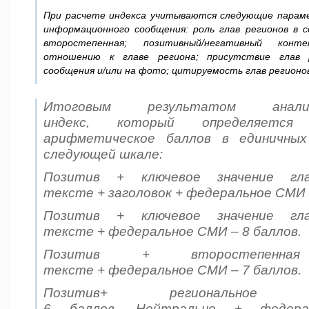
При расчете индекса учитываются следующие парам
информационного сообщения: роль глав регионов в с
второстепенная; позитивный/негативный кон
отношению к главе региона; присутствие глав р
сообщения и/или на фото; цитируемость глав регионо
Итоговым результатом анали
индекс, который определяется
арифметическое баллов в единичных
следующей шкале:
Позитив + ключевое значение гл
тексте + заголовок + федеральное СМИ 
Позитив + ключевое значение гл
тексте + федеральное СМИ – 8 баллов.
Позитив + второстепен
тексте + федеральное СМИ – 7 баллов.
Позитив+ региональн
6 баллов. Нейтрально + федер