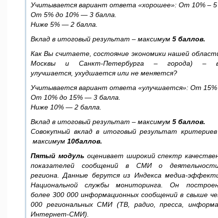
Учитывается вариант ответа
«
хорошее
»:
От
10% – 
От
5%
до
10% — 3
балла
.
Ниже
5% — 2
балла
.
Вклад в итоговый результат – максимум
5
баллов
.
Как Вы считаете, состояние экономики нашей области 
Москвы и Санкт-Петербурга – города) – 
улучшается, ухудшается или не меняется?
Учитывается вариант ответа
«
улучшается
»:
От
15%
От
10%
до
15% — 3
балла
.
Ниже
10% — 2
балла
.
Вклад в итоговый результат – максимум
5
баллов
.
Совокупный вклад в итоговый результат критериев
максимум
10
баллов
.
Пятый модуль
оценивает широкий спектр качестве
показателей сообщений в СМИ о деятельности
региона. Данные берутся из Индекса медиа-эффект
Национальной службы мониторинга. Он построе
более 300 000 информационных сообщений в свыше че
000 региональных СМИ (ТВ, радио, пресса, информ
Интернет-СМИ).