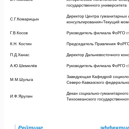
государственного университета
Директор Центра гуманитарных 
С.Г.Комарицын
консультирования«Текущий моме
Г.В.Косов
Руководитель филиала ФоРГО г
К.Н. Костин
Председатель Правления ФоРГ
П.Д.Ханас
Директор Дальневосточного конс
А.Ю.Шемелёв
Руководитель филиала ФоРГО г.
Заведующая Кафедрой социолог
М.М.Шульга
Северо-Кавказского федерально
Декан социально-гуманитарного
И.Ф.Ярулин
Тихоокеанского государственног
Рейтинг эффективн