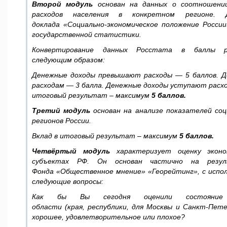
Второй модуль
основан на данных о соотношени
расходов населения в конкретном регионе.
доклада «Социально-экономическое положение Росси
государственной статистики.
Конвертирование данных Росстата в баллы р
следующим образом
:
Денежные доходы превышают расходы
— 5
баллов
.
Д
расходам
— 3
балла
.
Денежные доходы уступают расх
итоговый результат – максимум
5
баллов
.
Третий модуль
основан на анализе показателей соц
регионов России.
Вклад в итоговый результат – максимум
5
баллов
.
Четвёртый модуль
характеризует оценку экон
субъектах РФ. Он основан частично на резуль
Фонда «Общественное мнение» «Георейтинг», с испо
следующие вопросы:
Как бы Вы сегодня оценили состояние
области (края, республики, для Москвы и Санкт-Пете
хорошее, удовлетворительное или плохое?