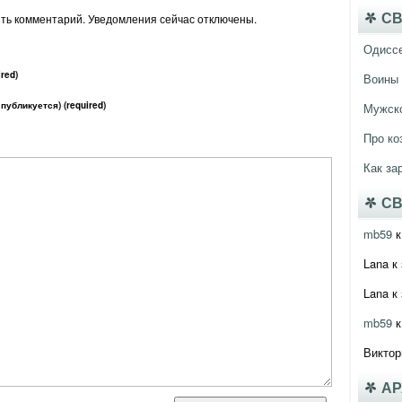
ить комментарий. Уведомления сейчас отключены.
СВ
Одисс
red)
Воины 
 публикуется) (required)
Мужско
Про ко
Как за
СВ
mb59
к
Lana
к 
Lana
к 
mb59
к
Виктор
А