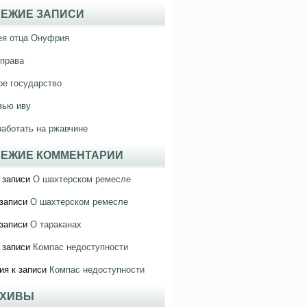
ЕЖИЕ ЗАПИСИ
ея отца Онуфрия
права
е государство
зью иву
работать на ржавчине
ЕЖИЕ КОММЕНТАРИИ
 записи
О шахтерском ремесле
записи
О шахтерском ремесле
записи
О тараканах
 записи
Компас недоступности
ия
к записи
Компас недоступности
РХИВЫ