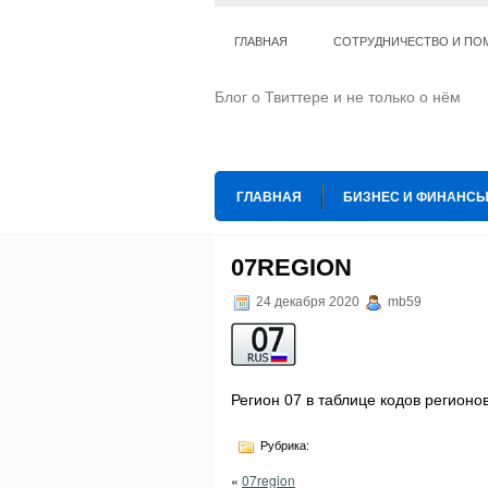
ГЛАВНАЯ
СОТРУДНИЧЕСТВО И ПО
Блог о Твиттере и не только о нём
ГЛАВНАЯ
БИЗНЕС И ФИНАНС
ИНТЕРНЕТ
ИСКУССТВО И КУЛЬТ
07REGION
ТЕ КОГО ПРИРУЧИЛИ
ШАХМАТ
24 декабря 2020
mb59
Регион 07 в таблице кодов регион
Рубрика:
«
07region