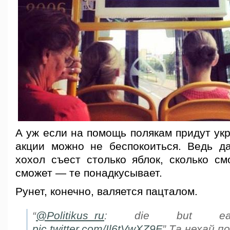
А уж если на помощь полякам придут укр
акции можно не беспокоиться. Ведь да
хохол съест столько яблок, сколько см
сможет — те понадкусывает.
Рунет, конечно, валяется пацталом.
“
@Politikus_ru
: die but 
pic.twitter.com/Il6tVwXZ9F
” Та нехай по