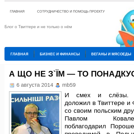
ГЛАВНАЯ
СОТРУДНИЧЕСТВО И ПОМОЩЬ ПРОЕКТУ
Блог о Твиттере и не только о нём
ГЛАВНАЯ
БИЗНЕС И ФИНАНСЫ
ВЕГАНЫ И МЯСОЕДЫ
ИНТЕРНЕТ
ИСКУССТВО И КУЛЬТУРА
КОПИРАЙТИНГ
А ЩО НЕ З`ЇМ — ТО ПОНАДК
ТЕ КОГО ПРИРУЧИЛИ
ШАХМАТЫ
6 августа 2014
mb59
И смех и слёзы. 
доложил в Твиттере и 
со своим польским др
Павлом Ковал
поблагодарил Пороше