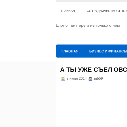
ГЛАВНАЯ
СОТРУДНИЧЕСТВО И ПО
Блог о Твиттере и не только о нём
ГЛАВНАЯ
БИЗНЕС И ФИНАНС
ИНТЕРНЕТ
ИСКУССТВО И КУЛЬТ
А ТЫ УЖЕ СЪЕЛ ОВ
ТЕ КОГО ПРИРУЧИЛИ
ШАХМАТ
8 июля 2014
mb59