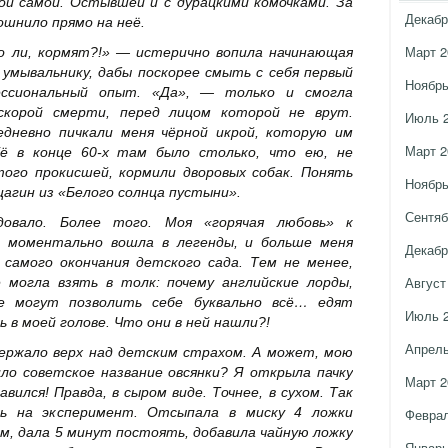
ой самой. Остывшей и с дурацкими комочками. За
Декабр
ошнило прямо на неё.
Март 2
то ли, кормят?!» — истерично вопила начинающая
 умывальнику, дабы поскорее смыть с себя первый
Ноябрь
ессиональный опыт. «Да», — только и смогла
скорой смерти, перед лицом которой не врут.
Июль 
дневно пичкали меня чёрной икрой, которую им
Март 2
Её в конце 60-х там было столько, что ею, не
ого прокисшей, кормили дворовых собак. Понять
Ноябрь
щагин из «Белого солнца пустыни».
Сентяб
довало. Более того. Моя «горячая любовь» к
е моментально вошла в легенды, и больше меня
Декабр
 самого окончания детского сада. Тем не менее,
Август
е могла взять в толк: почему английские лорды,
е могут позволить себе буквально всё… едят
Июль 
ь в моей голове. Что они в ней нашли?!
Апрель
ржало верх над детским страхом. А может, мою
ло советское название овсянки? Я открыла пачку
Март 2
вился! Правда, в сыром виде. Точнее, в сухом. Так
сь на эксперимент. Отсыпала в миску 4 ложки
Феврал
ом, дала 5 минут постоять, добавила чайную ложку
Январь