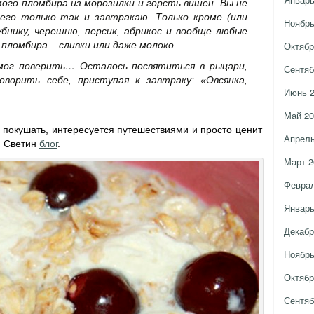
мого пломбира из морозилки и горсть вишен. Вы не
сего только так и завтракаю. Только кроме (или
Ноябрь
бнику, черешню, персик, абрикос и вообще любые
пломбира – сливки или даже молоко.
Октябр
 мог поверить… Осталось посвятиться в рыцари,
Сентяб
ворить себе, приступая к завтраку: «Овсянка,
Июнь 
Май 20
 покушать, интересуется путешествиями и просто ценит
Апрель
ю Светин
блог
.
Март 2
Феврал
Январь
Декабр
Ноябрь
Октябр
Сентяб