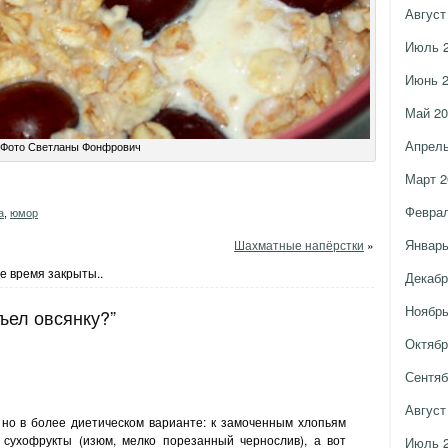
Август
Июль 
Июнь 
Май 20
Апрель
Фото Светланы Фонфрович
Март 2
Феврал
а
,
юмор
Январь
Шахматные напёрстки
»
е время закрыты..
Декабр
Ноябрь
ъел овсянку?”
Октябр
Сентяб
Август
 но в более диетическом варианте: к замоченным хлопьям
сухофрукты (изюм, мелко порезанный чернослив), а вот
Июль 