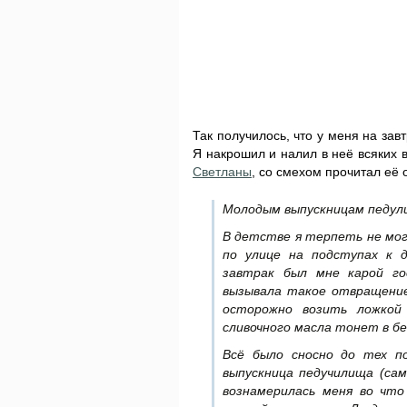
Так получилось, что у меня на зав
Я накрошил и налил в неё всяких в
Светланы
, со смехом прочитал её 
Молодым выпускницам педу
В детстве я терпеть не мог
по улице на подступах к д
завтрак был мне карой гос
вызывала такое отвращение
осторожно возить ложкой
сливочного масла тонет в бе
Всё было сносно до тех п
выпускница педучилища (сам
вознамерилась меня во чт