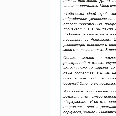
полный рот манки. Да-да, т
что и поплатилась. Меня ст
«Тебя дома одной икрой, ч
педработник, устремляясь к
благоприобретённый проф
произнести я в ожидании 
Родители в самом деле еже
присылали из Астрахани. 
успевающей съесться и отт
меня мог разве только Вере
Однако, смерти не после
разваренной в молоке круп
кашей никто не кормил. До
даже подрастая, я никак н
богатейшие люди, которы
овсянку? Это не укладывалос
И однажды любопытство оде
романтичную натуру покори
«Геркулеса»… И он мне понра
понравился, что я решила
геркулеса, залила их кипятк