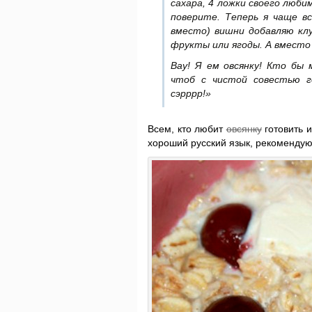
сахара, 4 ложки своего люби
поверите. Теперь я чаще в
вместо) вишни добавляю клу
фрукты или ягоды. А вместо 
Вау! Я ем овсянку! Кто бы
чтоб с чистой совестью го
сэрррр!»
Всем, кто любит
овсянку
готовить и
хороший русский язык, рекоменду