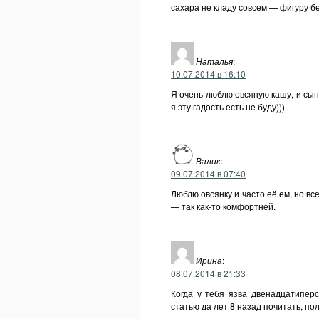
сахара не кладу совсем — фигуру бе
Наталья
:
10.07.2014 в 16:10
Я очень люблю овсяную кашу, и сын 
я эту гадость есть не буду)))
Валик
:
09.07.2014 в 07:40
Люблю овсянку и часто её ем, но вс
— так как-то комфортней.
Ирина
:
08.07.2014 в 21:33
Когда у тебя язва двенадцатиперс
статью да лет 8 назад почитать, п