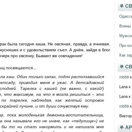
СВ
Одисс
Воины 
Мужско
трак была сегодня каша. Не овсяная, правда, а ячневая.
Про ко
кусняшек и с удовольствием съел. А днём, зайдя в блог
Как за
очерк про овсянку. Бывают же совпадения!
СВ
лищ посвящается…
mb59
к
ла каш. Один только запах, подло расползавшийся
етсаду, приводил меня в ужас. А детсадовский
Lana
к 
подней. Тарелка с кашей (не важно, с какой!)
, что максимум, на что я могла решиться – это
Lana
к 
 по тарелке, наблюдая, как жёлтый островок
mb59
к
скрайней пучине, и от души сочувствуя ему.
ор, пока
молоденькая девчонка-воспитательница,
Виктор
а она называла его не иначе, как «педулище») не
о бы то ни стало накормить и не напихала мне
А