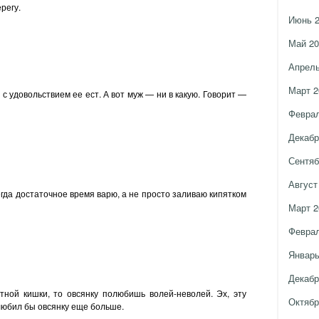
регу.
Июнь 
Май 20
Апрель
Март 2
с удовольствием ее ест. А вот муж — ни в какую. Говорит —
Феврал
Декабр
Сентяб
Август
егда достаточное время варю, а не просто заливаю кипятком
Март 2
Феврал
Январь
Декабр
тной кишки, то овсянку полюбишь волей-неволей. Эх, эту
Октябр
олюбил бы овсянку еще больше.