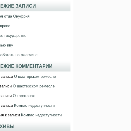
ЕЖИЕ ЗАПИСИ
ея отца Онуфрия
права
е государство
зью иву
работать на ржавчине
ЕЖИЕ КОММЕНТАРИИ
 записи
О шахтерском ремесле
записи
О шахтерском ремесле
записи
О тараканах
 записи
Компас недоступности
ия
к записи
Компас недоступности
РХИВЫ