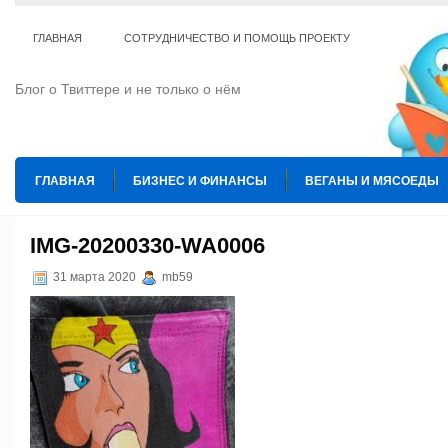
ГЛАВНАЯ
СОТРУДНИЧЕСТВО И ПОМОЩЬ ПРОЕКТУ
Блог о Твиттере и не только о нём
ГЛАВНАЯ
БИЗНЕС И ФИНАНСЫ
ВЕГАНЫ И МЯСОЕДЫ
ИНТЕРНЕТ
ИСКУССТВО И КУЛЬТУРА
КОПИРАЙТИНГ
IMG-20200330-WA0006
ТЕ КОГО ПРИРУЧИЛИ
ШАХМАТЫ
31 марта 2020
mb59