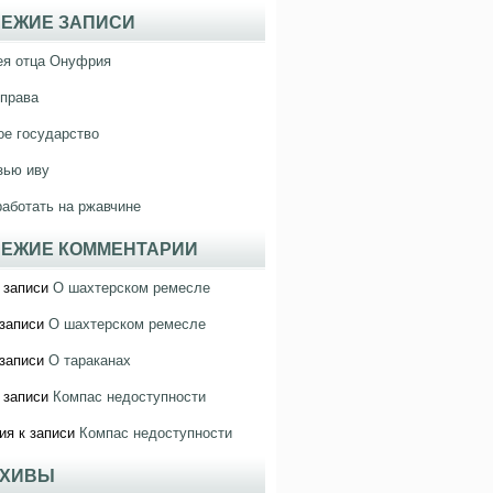
ЕЖИЕ ЗАПИСИ
ея отца Онуфрия
права
е государство
зью иву
работать на ржавчине
ЕЖИЕ КОММЕНТАРИИ
 записи
О шахтерском ремесле
записи
О шахтерском ремесле
записи
О тараканах
 записи
Компас недоступности
ия
к записи
Компас недоступности
РХИВЫ