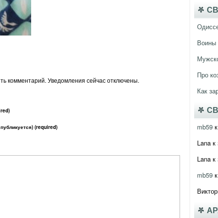
СВ
Одисс
Воины 
Мужско
Про ко
ить комментарий. Уведомления сейчас отключены.
Как за
СВ
red)
mb59
к
 публикуется) (required)
Lana
к 
Lana
к 
mb59
к
Виктор
А