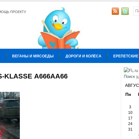
МОЩЬ ПРОЕКТУ
Ы
ВЕГАНЫ И МЯСОЕДЫ
ДОРОГИ И КОЛЁСА
ЕРЕПЕТСКИЕ
УРА
КОПИРАЙТИНГ
ОБЩЕСТВО И ПОЛИТИКА
ОТНОШЕН
-KLASSE А666АА66
Ы
АВГУС
Пн
3
10
17
24
31