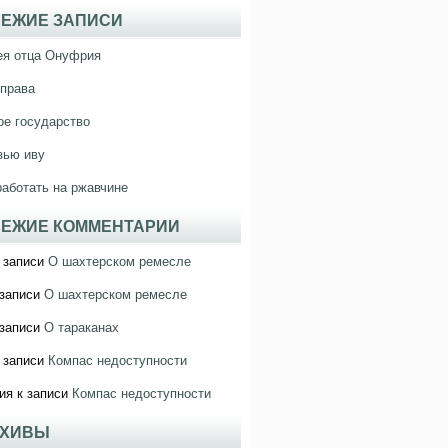
ЕЖИЕ ЗАПИСИ
ея отца Онуфрия
права
е государство
зью иву
работать на ржавчине
ЕЖИЕ КОММЕНТАРИИ
 записи
О шахтерском ремесле
записи
О шахтерском ремесле
записи
О тараканах
 записи
Компас недоступности
ия
к записи
Компас недоступности
РХИВЫ