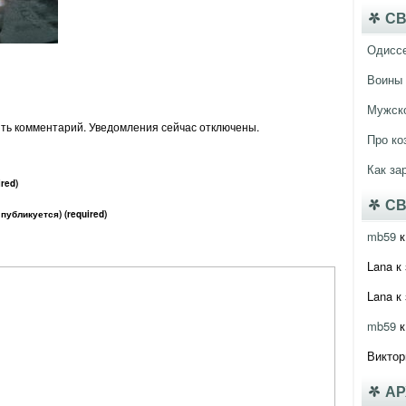
СВ
Одисс
Воины 
Мужско
ить комментарий. Уведомления сейчас отключены.
Про ко
Как за
red)
СВ
 публикуется) (required)
mb59
к
Lana
к 
Lana
к 
mb59
к
Виктор
А