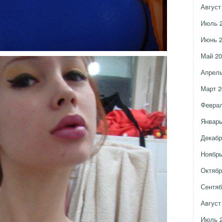
Август
Июль 
Июнь 
Май 20
Апрель
Март 2
Феврал
Январь
Декабр
Ноябрь
Октябр
Сентяб
Август
Июль 