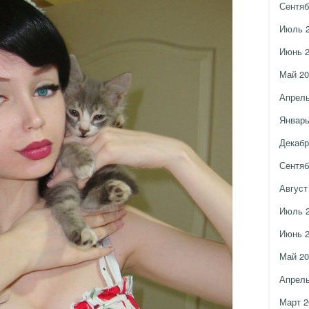
Сентяб
Июль 
Июнь 
Май 20
Апрель
Январь
Декабр
Сентяб
Август
Июль 
Июнь 
Май 20
Апрель
Март 2