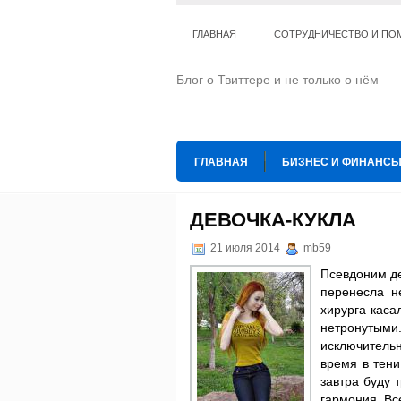
ГЛАВНАЯ
СОТРУДНИЧЕСТВО И ПО
Блог о Твиттере и не только о нём
ГЛАВНАЯ
БИЗНЕС И ФИНАНС
ИНТЕРНЕТ
ИСКУССТВО И КУЛЬТ
ДЕВОЧКА-КУКЛА
ТЕ КОГО ПРИРУЧИЛИ
ШАХМАТ
21 июля 2014
mb59
Псевдоним де
перенесла н
хирурга каса
нетронутым
исключительн
время в тени
завтра буду 
гармония. Все