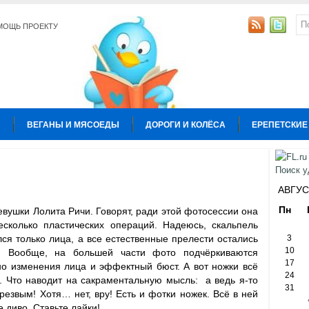
МОЩЬ ПРОЕКТУ
Ы
ВЕГАНЫ И МЯСОЕДЫ
ДОРОГИ И КОЛЁСА
ЕРЕПЕТСКИЕ
УРА
КОПИРАЙТИНГ
ОБЩЕСТВО И ПОЛИТИКА
ОТНОШЕН
Ы
АВГУС
Пн
вушки Лолита Ричи. Говорят, ради этой фотосессии она
есколько пластических операций. Надеюсь, скальпель
лся только лица, а все естественные прелести остались
3
10
и. Вообще, на большей части фото
подчёркиваются
17
о изменения лица и эффектный бюст. А вот ножки всё
24
. Что наводит на сакраментальную мысль: а ведь я-то
31
трезвым! Хотя… нет, вру! Есть и фотки ножек. Всё в ней
 диво. Ставьте лайки!