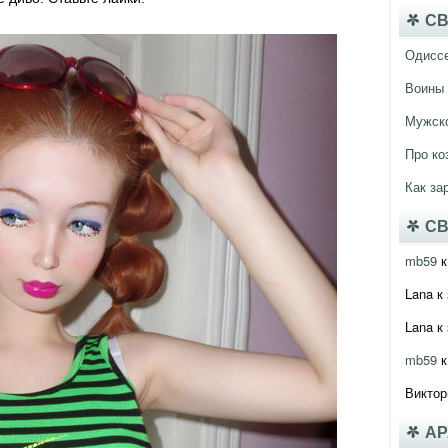
СВ
Одисс
Воины 
Мужско
Про ко
Как за
СВ
mb59
к
Lana
к 
Lana
к 
mb59
к
Виктор
А