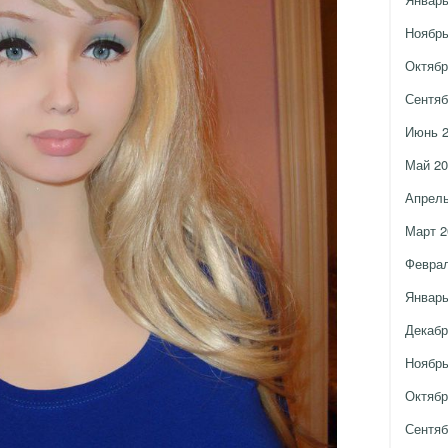
Ноябрь
Октябр
Сентяб
Июнь 
Май 20
Апрель
Март 2
Феврал
Январь
Декабр
Ноябрь
Октябр
Сентяб