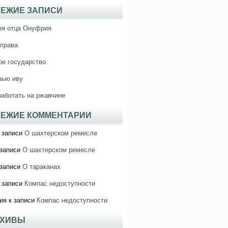
ЕЖИЕ ЗАПИСИ
ея отца Онуфрия
права
е государство
зью иву
работать на ржавчине
ЕЖИЕ КОММЕНТАРИИ
 записи
О шахтерском ремесле
записи
О шахтерском ремесле
записи
О тараканах
 записи
Компас недоступности
ия
к записи
Компас недоступности
РХИВЫ