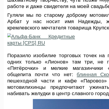
шахматному творчеству, чуть позже
под
работе и даже свидетеля на моей свадьб
Гуляли мы по старому доброму мотовил
Арбат у нас носит имя Надежды, ж
кремлевского мечтателя товарища Крупск
Поразило изобилие торговых точек на 
одних только «Лионов» там три, не 
«Пятёрочки» и мелкие магазинчики
общепита почти что нет:
блинная Ско
пешеходной части и кафе «Паровоз» 
мотовилихинцы предпочитают
ужинать
набивать желудки в центр славного город