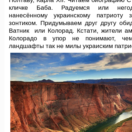
Полтаву, Карла XII. Читаем биографию 
кличке Баба. Радуемся или него
нанесённому украинскому патриоту з
зонтиком. Придумываем друг другу оби
Ватник или Колорад. Кстати, жители ам
Колорадо в упор не понимают, чем
ландшафты так не милы украиским патри