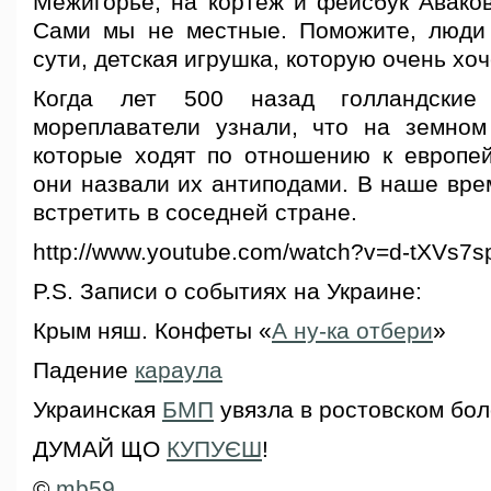
Межигорье, на кортеж и фейсбук Аваков
Сами мы не местные. Поможите, люд
сути, детская игрушка, которую очень хоч
Когда лет 500 назад голландские 
мореплаватели узнали, что на земно
которые ходят по отношению к европей
они назвали их антиподами. В наше вре
встретить в соседней стране.
http://www.youtube.com/watch?v=d-tXVs7
P.S. Записи о событиях на Украине:
Крым няш. Конфеты «
А ну-ка отбери
»
Падение
караула
Украинская
БМП
увязла в ростовском бол
ДУМАЙ ЩО
КУПУЄШ
!
©
mb59