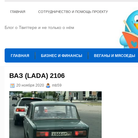
ГЛАВНАЯ
СОТРУДНИЧЕСТВО И ПОМОЩЬ ПРОЕКТУ
Блог о Твиттере и не только о нём
ГЛАВНАЯ
БИЗНЕС И ФИНАНСЫ
ВЕГАНЫ И МЯСОЕДЫ
ИНТЕРНЕТ
ИСКУССТВО И КУЛЬТУРА
КОПИРАЙТИНГ
ВАЗ (LADA) 2106
ТЕ КОГО ПРИРУЧИЛИ
ШАХМАТЫ
20 ноября 2020
mb59