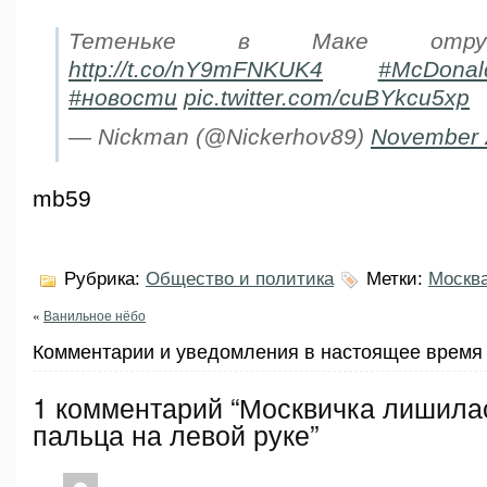
Тетеньке в Маке отруб
http://t.co/nY9mFNKUK4
#McDonal
#новости
pic.twitter.com/cuBYkcu5xp
— Nickman (@Nickerhov89)
November 
mb59
Рубрика:
Общество и политика
Метки:
Москв
«
Ванильное нёбо
Комментарии и уведомления в настоящее время 
1 комментарий “Москвичка лишила
пальца на левой руке”