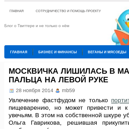
ГЛАВНАЯ
СОТРУДНИЧЕСТВО И ПОМОЩЬ ПРОЕКТУ
Блог о Твиттере и не только о нём
ГЛАВНАЯ
БИЗНЕС И ФИНАНСЫ
ВЕГАНЫ И МЯСОЕДЫ
ИНТЕРНЕТ
ИСКУССТВО И КУЛЬТУРА
КОПИРАЙТИНГ
МОСКВИЧКА ЛИШИЛАСЬ В М
ПАЛЬЦА НА ЛЕВОЙ РУКЕ
ТЕ КОГО ПРИРУЧИЛИ
ШАХМАТЫ
28 ноября 2014
mb59
Увлечение фастфудом не только
порти
пищеварению, но может привести и к
увечьям. В этом на собственной шкуре у
Ольга Гаврикова, решившая прикупи