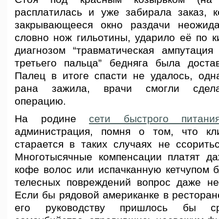
расплатилась и уже забирала заказ, 
закрывающееся окно раздачи неожида
словно нож гильотины, ударило её по к
диагнозом “травматическая ампутация
третьего пальца” бедняга была доста
Палец в итоге спасти не удалось, одна
рана зажила, врачи смогли сдела
операцию.
На родине
сети быстрого питани
администрация, помня о том, что кл
старается в таких случаях не ссоритьс
Многотысячные компенсации платят д
кофе волос или испачканную кетчупом б
телесных повреждений вопрос даже не
Если бы рядовой американке в рестора
его руководству пришлось бы ср