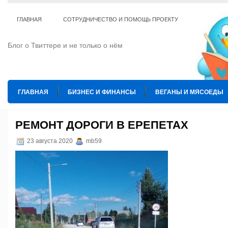
ГЛАВНАЯ
СОТРУДНИЧЕСТВО И ПОМОЩЬ ПРОЕКТУ
Блог о Твиттере и не только о нём
ГЛАВНАЯ
БИЗНЕС И ФИНАНСЫ
ВЕГАНЫ И МЯСОЕДЫ
ИНТЕРНЕТ
ИСКУССТВО И КУЛЬТУРА
КОПИРАЙТИНГ
РЕМОНТ ДОРОГИ В ЕРЕПЕТАХ
ТЕ КОГО ПРИРУЧИЛИ
ШАХМАТЫ
23 августа 2020
mb59