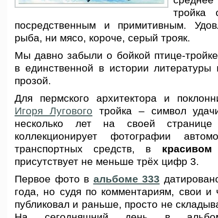
средне
тройка 
посредственным и примитивным. Удов
рыба, ни мясо, короче, серый трояк.
Мы давно забыли о бойкой птице-тройке
в единственной в истории литературы 
прозой.
Для пермского архитектора и поклон
Игоря Лугового
тройка – символ удачи
несколько лет на своей страниц
коллекционирует фотографии автом
транспортных средств, в
красивом
присутствует не меньше трёх цифр 3.
Первое фото в
альбоме 333
датировано
года, но судя по комментариям,
свои и 
публиковал и раньше, просто не складыва
На сегодняшний день в альб