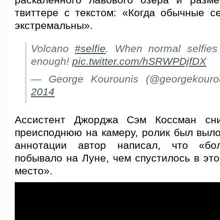
раскалённого лавового озера и разм
твиттере с текстом: «Когда обычные с
экстремальны».
Volcano
#selfie
. When normal selfies
enough!
pic.twitter.com/hSRWPDjfDX
— George Kourounis (@georgekouro
2014
Ассистент Джорджа Сэм Коссман сн
преисподнюю на камеру, ролик был выло
аннотации автор написал, что «б
побывало на Луне, чем спустилось в эт
место».