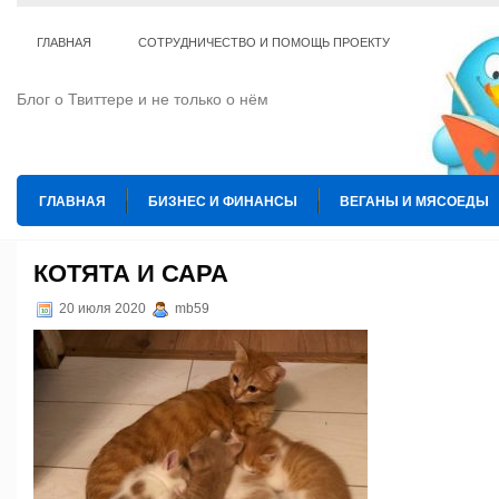
ГЛАВНАЯ
СОТРУДНИЧЕСТВО И ПОМОЩЬ ПРОЕКТУ
Блог о Твиттере и не только о нём
ГЛАВНАЯ
БИЗНЕС И ФИНАНСЫ
ВЕГАНЫ И МЯСОЕДЫ
ИНТЕРНЕТ
ИСКУССТВО И КУЛЬТУРА
КОПИРАЙТИНГ
КОТЯТА И САРА
ТЕ КОГО ПРИРУЧИЛИ
ШАХМАТЫ
20 июля 2020
mb59