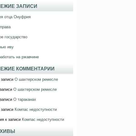
ЕЖИЕ ЗАПИСИ
ея отца Онуфрия
права
е государство
зью иву
работать на ржавчине
ЕЖИЕ КОММЕНТАРИИ
 записи
О шахтерском ремесле
записи
О шахтерском ремесле
записи
О тараканах
 записи
Компас недоступности
ия
к записи
Компас недоступности
РХИВЫ