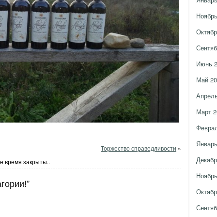
Ноябрь
Октябр
Сентяб
Июнь 
Май 20
Апрель
Март 2
Феврал
Январь
Торжество справедливости
»
Декабр
е время закрыты..
Ноябрь
гории!”
Октябр
Сентяб