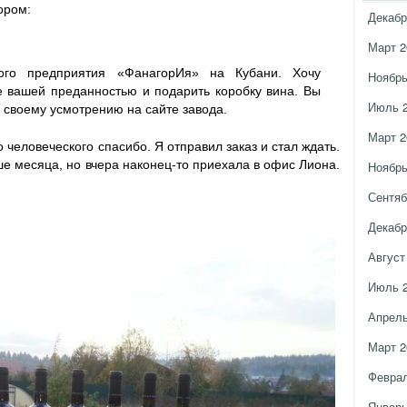
ором:
Декабр
Март 2
кого предприятия «ФанагорИя» на Кубани. Хочу
Ноябрь
е вашей преданностью и подарить коробку вина. Вы
Июль 
 своему усмотрению на сайте завода.
Март 2
 человеческого спасибо. Я отправил заказ и стал ждать.
е месяца, но вчера наконец-то приехала в офис Лиона.
Ноябрь
Сентяб
Декабр
Август
Июль 
Апрель
Март 2
Феврал
Январь