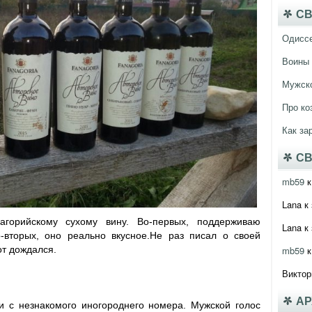
СВ
Одисс
Воины 
Мужско
Про ко
Как за
СВ
mb59
к
Lana
к 
агорийскому сухому вину. Во-первых, поддерживаю
Lana
к 
о-вторых, оно реально вкусное.
Не раз писал о своей
от дождался.
mb59
к
Виктор
А
и с незнакомого иногороднего номера. Мужской голос