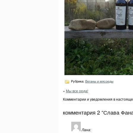
Рубрика:
Веганы и мясоеды
«
Мы все орда!
Комментарии и уведомления в настояще
комментария 2 “Слава Фана
Лана
: