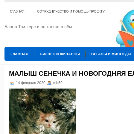
ГЛАВНАЯ
СОТРУДНИЧЕСТВО И ПОМОЩЬ ПРОЕКТУ
Блог о Твиттере и не только о нём
ГЛАВНАЯ
БИЗНЕС И ФИНАНСЫ
ВЕГАНЫ И МЯСОЕДЫ
ИНТЕРНЕТ
ИСКУССТВО И КУЛЬТУРА
КОПИРАЙТИНГ
МАЛЫШ СЕНЕЧКА И НОВОГОДНЯЯ Е
ТЕ КОГО ПРИРУЧИЛИ
ШАХМАТЫ
14 февраля 2020
mb59