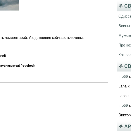
СВ
Одисс
Воины 
Мужско
ить комментарий. Уведомления сейчас отключены.
Про ко
Как за
red)
 публикуется) (required)
СВ
mb59
к
Lana
к 
Lana
к 
mb59
к
Виктор
А