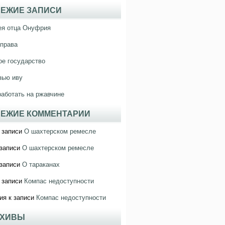
ЕЖИЕ ЗАПИСИ
ея отца Онуфрия
права
е государство
зью иву
работать на ржавчине
ЕЖИЕ КОММЕНТАРИИ
 записи
О шахтерском ремесле
записи
О шахтерском ремесле
записи
О тараканах
 записи
Компас недоступности
ия
к записи
Компас недоступности
РХИВЫ