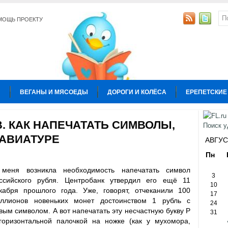
МОЩЬ ПРОЕКТУ
Ы
ВЕГАНЫ И МЯСОЕДЫ
ДОРОГИ И КОЛЁСА
ЕРЕПЕТСКИЕ
УРА
КОПИРАЙТИНГ
ОБЩЕСТВО И ПОЛИТИКА
ОТНОШЕН
. КАК НАПЕЧАТАТЬ СИМВОЛЫ,
ЛАВИАТУРЕ
Ы
АВГУС
Пн
меня возникла необходимость напечатать символ
3
ссийского рубля. Центробанк утвердил его ещё 11
10
кабря прошлого года. Уже, говорят, отчеканили
100
17
ллионов новеньких монет достоинством 1 рубль с
24
вым символом. А вот напечатать эту несчастную букву P
31
горизонтальной палочкой на ножке (как у мухомора,