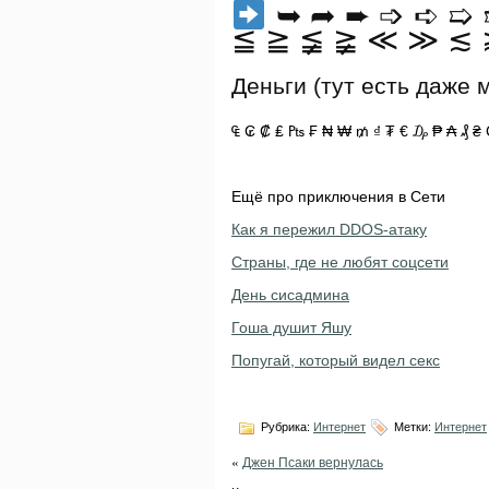
➥ ➦ ➨ ➩ ➪ ➯ 
≦ ≧ ≨ ≩ ≪ ≫ ≲ 
Деньги (тут есть даже 
₠ ₢ ₡ ₤ ₧ ₣ ₦ ₩ ₥ ₫ ₮ € ₯ ₱ ₳ ₰ ₴
Ещё про приключения в Сети
Как я пережил DDOS-атаку
Страны, где не любят соцсети
День сисадмина
Гоша душит Яшу
Попугай, который видел секс
Рубрика:
Интернет
Метки:
Интернет
«
Джен Псаки вернулась