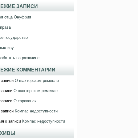
ЕЖИЕ ЗАПИСИ
ея отца Онуфрия
права
е государство
зью иву
работать на ржавчине
ЕЖИЕ КОММЕНТАРИИ
 записи
О шахтерском ремесле
записи
О шахтерском ремесле
записи
О тараканах
 записи
Компас недоступности
ия
к записи
Компас недоступности
РХИВЫ