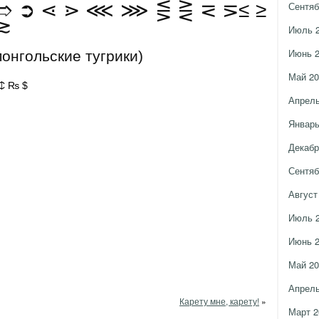
Сентяб
➱ ➲ ⋖ ⋗ ⋘ ⋙ ⋚ ⋛ ⋜ ⋝≤ ≥
≳
Июль 
Июнь 
монгольские тугрики)
Май 20
 ₵ ₨ $
Апрель
Январь
Декабр
Сентяб
Август
Июль 
Июнь 
Май 20
Апрель
Карету мне, карету!
»
Март 2