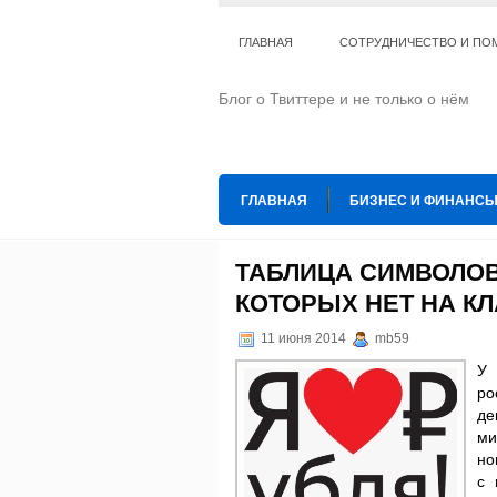
ГЛАВНАЯ
СОТРУДНИЧЕСТВО И ПО
Блог о Твиттере и не только о нём
ГЛАВНАЯ
БИЗНЕС И ФИНАНС
ИНТЕРНЕТ
ИСКУССТВО И КУЛЬТ
ТАБЛИЦА СИМВОЛОВ
КОТОРЫХ НЕТ НА К
ТЕ КОГО ПРИРУЧИЛИ
ШАХМАТ
11 июня 2014
mb59
У 
ро
де
ми
но
с 