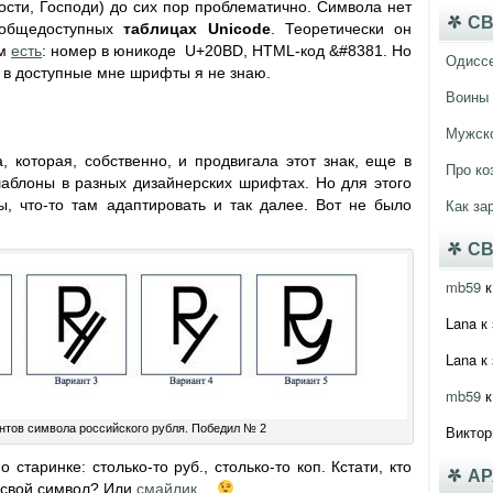
ости, Господи) до сих пор проблематично. Символа нет
СВ
общедоступных
таблицах Unicode
. Теоретически он
ам
есть
: номер в юникоде U+20BD,
HTML
-код &#8381. Но
Одисс
у в доступные мне шрифты я не знаю.
&#8381;&#8381
Воины 
Мужско
, которая, собственно, и продвигала этот знак, еще в
Про ко
аблоны в разных дизайнерских шрифтах. Но для этого
Как за
, что-то там адаптировать и так далее. Вот не было
СВ
mb59
к
Lana
к 
Lana
к 
mb59
к
нтов символа российского рубля. Победил № 2
Виктор
о старинке: столько-то руб., столько-то коп. Кстати, кто
А
 свой символ? Или
смайлик
…