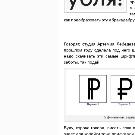
пр
в 
т
как преобразовать эту абракадабр
Говорят, студия Артемия Лебедева
прошлом году сделала под него ш
надо скачивать эти самые шрифты
заботы, так подай!
5 финальных вариа
Буду, короче говоря, писать пока п
знает для копейки тоже придумали