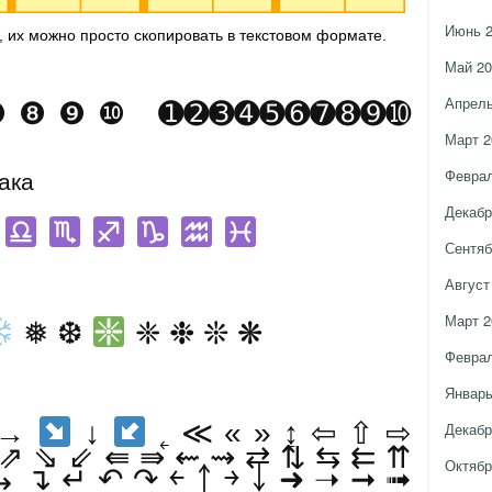
Июнь 
, их можно просто скопировать в текстовом формате.
Май 20
Апрель
❾❿ ➊➋➌➍➎➏➐➑➒➓
Март 2
Феврал
ака
Декабр
Сентяб
Август
Март 2
❅ ❆
❈ ❉ ❊ ❋
Феврал
Январь
→
↓
˿ ≪ « » ↨ ⇦ ⇧ ⇨
Декабр
⇗ ⇘ ⇙ ⇚ ⇛ ⇜ ⇝ ⇄ ⇅ ⇆ ⇇ ⇈
Октябр
 ↴ ↵ ↶ ↷ ￩ ￪ ￫ ￬ ➜ ➝ ➞ ➟