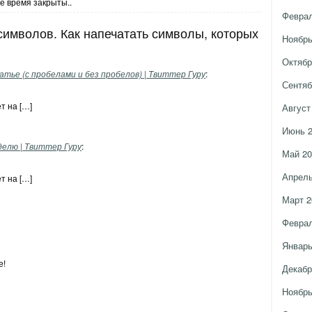
е время закрыты..
Феврал
символов. Как напечатать символы, которых
Ноябрь
Октябр
атье (с пробелами и без пробелов) | Твиттер Гуру
:
Сентяб
т на […]
Август
Июнь 
делю | Твиттер Гуру
:
Май 20
Апрель
т на […]
Март 2
Феврал
Январь
е!
Декабр
Ноябрь