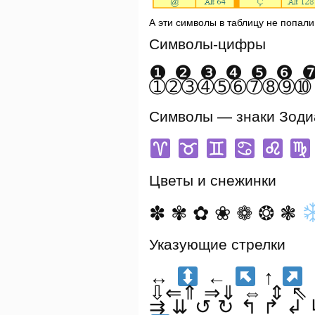
А эти символы в таблицу не попали
Символы-цифры
❶❷❸❹❺❻❼❽
➀➁➂➃➄➅➆➇➈➉
Символы — знаки Зоди
Цветы и снежинки
✽ ✾ ✿ ❀ ❁ ❂ ❃
Указующие стрелки
↔
←
↑
⇩⇐⇑ ⇒⇓ ⇔ ⇕ ⇖ 
⇉ ⇊ ↺ ↻ ↰ ↱ ↲ ↳