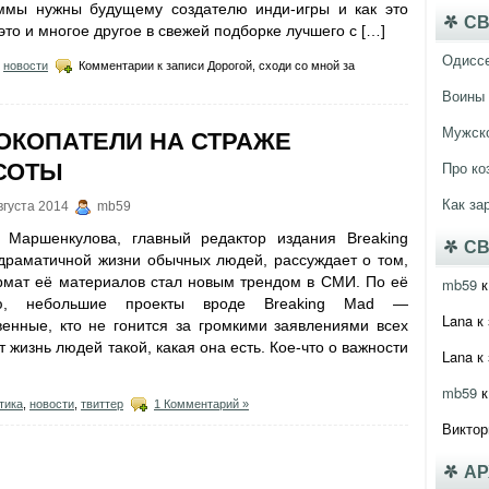
ммы нужны будущему создателю инди-игры и как это
СВ
то и многое другое в свежей подборке лучшего с […]
Одисс
,
новости
Комментарии
к записи Дорогой, сходи со мной за
Воины 
Мужско
ОКОПАТЕЛИ НА СТРАЖЕ
Про ко
СОТЫ
Как за
вгуста 2014
mb59
 Маршенкулова, главный редактор издания Breaking
СВ
драматичной жизни обычных людей, рассуждает о том,
рмат её материалов стал новым трендом в СМИ. По её
mb59
к
ю, небольшие проекты вроде Breaking Mad —
Lana
к 
венные, кто не гонится за громкими заявлениями всех
 жизнь людей такой, какая она есть. Кое-что о важности
Lana
к 
mb59
к
тика
,
новости
,
твиттер
1 Комментарий »
Виктор
А