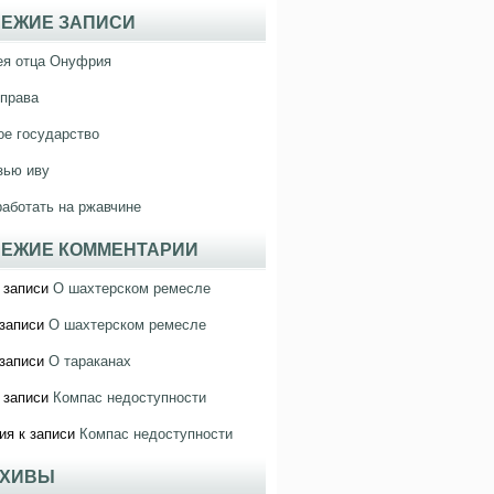
ЕЖИЕ ЗАПИСИ
ея отца Онуфрия
права
е государство
зью иву
работать на ржавчине
ЕЖИЕ КОММЕНТАРИИ
 записи
О шахтерском ремесле
записи
О шахтерском ремесле
записи
О тараканах
 записи
Компас недоступности
ия
к записи
Компас недоступности
РХИВЫ