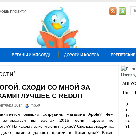
МОЩЬ ПРОЕКТУ
Ы
ВЕГАНЫ И МЯСОЕДЫ
ДОРОГИ И КОЛЁСА
ЕРЕПЕТСКИЕ
УРА
КОПИРАЙТИНГ
ОБЩЕСТВО И ПОЛИТИКА
ОТНОШЕН
ости’
Ы
АВГУС
ОГОЙ, СХОДИ СО МНОЙ ЗА
Пн
КАМИ! ЛУЧШЕЕ С REDDIT
3
ентября 2014
mb59
10
нимается бывший сотрудник магазина Apple? Чем
17
е заниматься вы весной 2015, если первый не
24
ется? На каком языке мыслят глухие? Сколько людей на
31
деле активно делают правки в Википедии? Какие