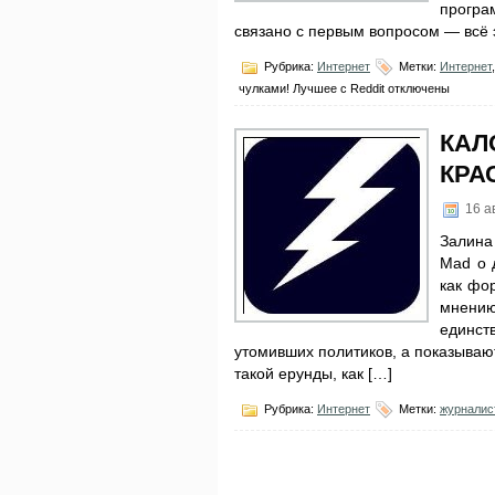
програ
связано с первым вопросом — всё э
Рубрика:
Интернет
Метки:
Интернет
чулками! Лучшее с Reddit
отключены
КАЛ
КРА
16 а
Залина
Mad о 
как фо
мнени
единст
утомивших политиков, а показывают
такой ерунды, как […]
Рубрика:
Интернет
Метки:
журналис