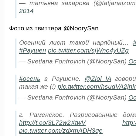
— татьяна захарова (@tatjanaizo
2014
Фото из твиттера @NoorySan
Осенний лист такой нарядный…
#Раушен
pic.twitter.com/sjWno4yUZg
— Svetlana Fonfrovich (@NoorySan)
Oc
#осень
в Раушене.
@Zloi_IA
говори
такая же (!)
pic.twitter.com/hsudVA2jhk
— Svetlana Fonfrovich (@NoorySan)
Oc
г. Раменское. Разрисованные до
http://t.co/3L72w2XtwV
http
pic.twitter.com/zdxmADH3qe