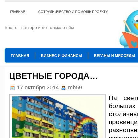
ГЛАВНАЯ
СОТРУДНИЧЕСТВО И ПОМОЩЬ ПРОЕКТУ
Блог о Твиттере и не только о нём
ГЛАВНАЯ
БИЗНЕС И ФИНАНСЫ
ВЕГАНЫ И МЯСОЕДЫ
ИНТЕРНЕТ
ИСКУССТВО И КУЛЬТУРА
КОПИРАЙТИНГ
ЦВЕТНЫЕ ГОРОДА…
ТЕ КОГО ПРИРУЧИЛИ
ШАХМАТЫ
17 октября 2014
mb59
На свет
больши
сто
провин
разно