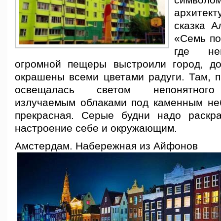
симво
архитект
сказка А
«Семь по
где не
огромной пещеры выстроили город, д
окрашены всеми цветами радуги. Там, п
освещалась светом непонятного 
излучаемым облаками под каменным не
прекрасная. Серые будни надо раскр
настроение себе и окружающим.
Амстердам. Набережная из Айфонов