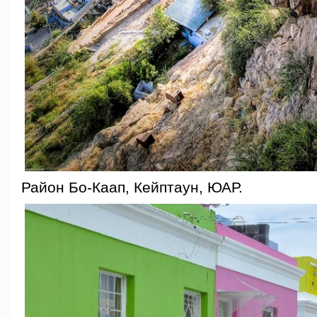
Район Бо-Каап, Кейптаун, ЮАР.