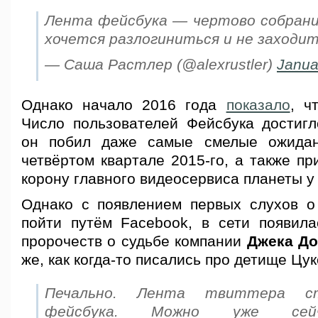
Лента фейсбука — чертово собрание
хочется разлогиниться и не заходит
— Саша Растлер (@alexrustler)
Janua
Однако начало 2016 года
показало
, ч
Число пользователей Фейсбука достигл
он побил даже самые смелые ожида
четвёртом квартале 2015-го, а также пр
корону главного видеосервиса планеты у
Однако с появлением первых слухов о г
пойти путём Facebook, в сети появил
пророчеств о судьбе компании
Джека Д
же, как когда-то писались про детище Цу
Печально. Лента твиттера с
фейсбука. Можно уже сейч