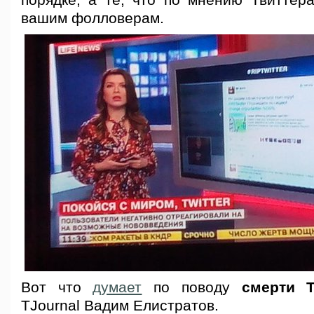
порядке, а те, что по мнению Твиттер
вашим фолловерам.
Вот что
думает
по поводу
смерти Т
TJournal Вадим Елистратов.