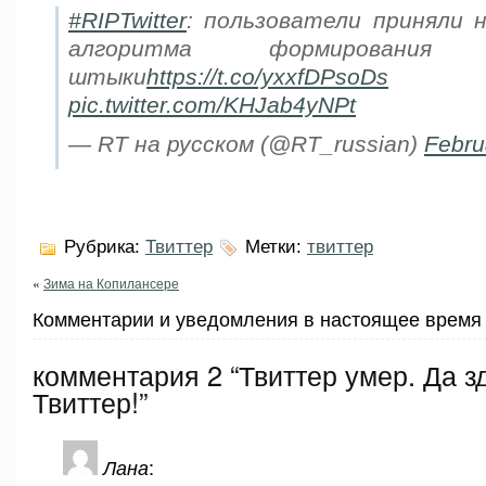
#RIPTwitter
: пользователи приняли 
алгоритма формирован
штыки
https://t.co/yxxfDPsoDs
pic.twitter.com/KHJab4yNPt
— RT на русском (@RT_russian)
Febru
Рубрика:
Твиттер
Метки:
твиттер
«
Зима на Копилансере
Комментарии и уведомления в настоящее время 
комментария 2 “Твиттер умер. Да з
Твиттер!”
Лана
: