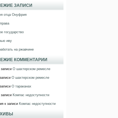
ЕЖИЕ ЗАПИСИ
ея отца Онуфрия
права
е государство
зью иву
работать на ржавчине
ЕЖИЕ КОММЕНТАРИИ
 записи
О шахтерском ремесле
записи
О шахтерском ремесле
записи
О тараканах
 записи
Компас недоступности
ия
к записи
Компас недоступности
РХИВЫ