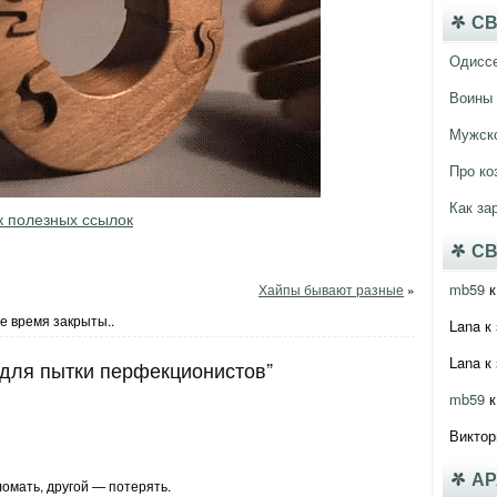
СВ
Одисс
Воины 
Мужско
Про ко
Как за
к полезных ссылок
СВ
mb59
к
Хайпы бывают разные
»
е время закрыты..
Lana
к 
Lana
к 
 для пытки перфекционистов”
mb59
к
Виктор
А
омать, другой — потерять.