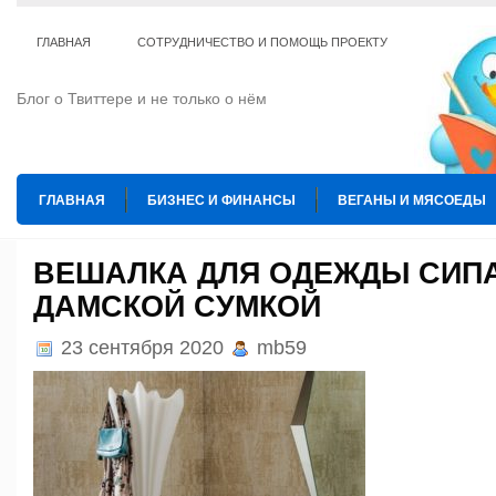
ГЛАВНАЯ
СОТРУДНИЧЕСТВО И ПОМОЩЬ ПРОЕКТУ
Блог о Твиттере и не только о нём
ГЛАВНАЯ
БИЗНЕС И ФИНАНСЫ
ВЕГАНЫ И МЯСОЕДЫ
ИНТЕРНЕТ
ИСКУССТВО И КУЛЬТУРА
КОПИРАЙТИНГ
ВЕШАЛКА ДЛЯ ОДЕЖДЫ СИП
ДАМСКОЙ СУМКОЙ
ТЕ КОГО ПРИРУЧИЛИ
ШАХМАТЫ
23 сентября 2020
mb59