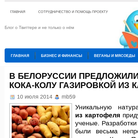
ГЛАВНАЯ
СОТРУДНИЧЕСТВО И ПОМОЩЬ ПРОЕКТУ
Блог о Твиттере и не только о нём
ГЛАВНАЯ
БИЗНЕС И ФИНАНСЫ
ВЕГАНЫ И МЯСОЕДЫ
ИНТЕРНЕТ
ИСКУССТВО И КУЛЬТУРА
КОПИРАЙТИНГ
В БЕЛОРУССИИ ПРЕДЛОЖИЛИ
КОКА-КОЛУ ГАЗИРОВКОЙ ИЗ 
ТЕ КОГО ПРИРУЧИЛИ
ШАХМАТЫ
10 июля 2014
mb59
Уникальную нату
из картофеля
прид
ученые. Разработки
были весьма непро