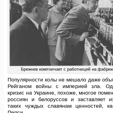
Брежнев кокетничает с работницей на фабрике
Популярности колы не мешало даже объ
Рейганом войны с империей зла. Од
кризис на Украине, похоже, многое поме
россиян и белоруссов и заставляет и
таких чуждых славянам ценностей, к
Пепси.