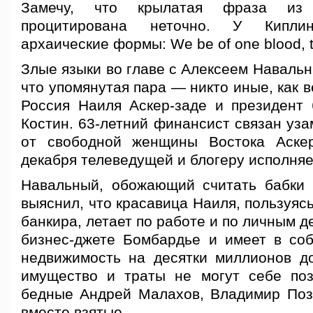
Замечу, что крылатая фраза из 
процитирована неточно.
У Киплинг
архаические формы: We be of one blood, t
Злые языки во главе с Алексеем Навальн
что упомянутая пара — никто иные, как 
Россия Наиля Аскер-заде и президент
Костин. 63-летний финансист связан уза
от свободной женщины Востока Аскер
декабря телеведущей и блогеру исполняе
Навальный, обожающий считать бабки 
выяснил, что красавица Наиля, пользуяс
банкира, летает по работе и по личным д
бизнес-джете Бомбардье и имеет в соб
недвижимость на десятки миллионов д
имущество и траты не могут себе по
бедные Андрей Малахов, Владимир Поз
вместе взятые.