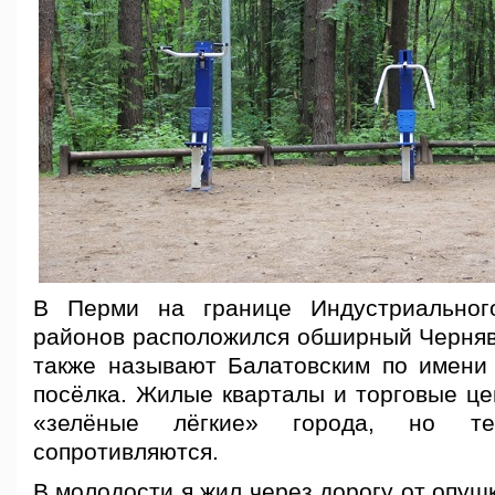
В Перми на границе Индустриальног
районов расположился обширный Чернявс
также называют Балатовским по имени
посёлка. Жилые кварталы и торговые це
«зелёные лёгкие» города, но т
сопротивляются.
В молодости я жил через дорогу от опушк