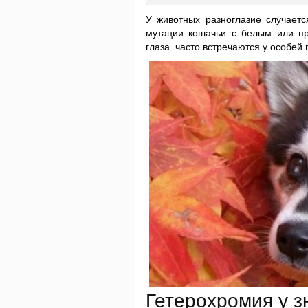
У животных разноглазие случает
мутации кошачьи с белым или п
глаза часто встречаются у особей 
Гетерохромия у з