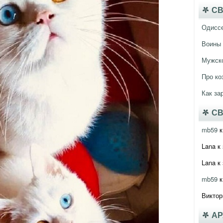
СВ
Одисс
Воины 
Мужско
Про ко
Как за
СВ
mb59
к
Lana
к 
Lana
к 
mb59
к
Виктор
А