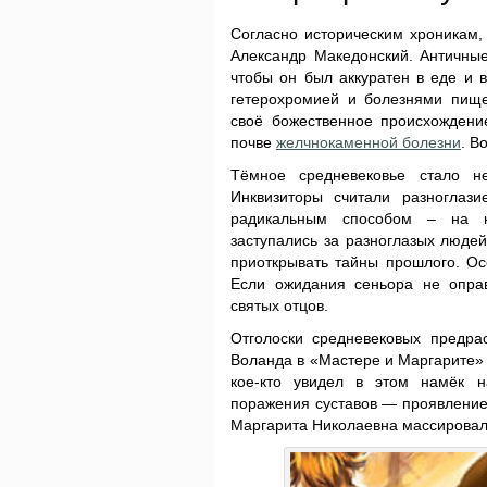
Согласно историческим хроникам
Александр Македонский. Античны
чтобы он был аккуратен в еде и 
гетерохромией и болезнями пище
своё божественное происхождени
почве
желчнокаменной болезни
. В
Тёмное средневековье стало не
Инквизиторы считали разноглаз
радикальным способом – на к
заступались за разноглазых людей
приоткрывать тайны прошлого. О
Если ожидания сеньора не опра
святых отцов.
Отголоски средневековых предра
Воланда в «Мастере и Маргарите» 
кое-кто увидел в этом намёк н
поражения суставов — проявление 
Маргарита Николаевна массировал