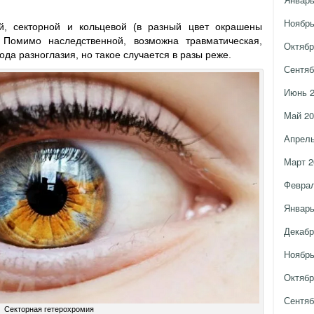
Ноябрь
й, секторной и кольцевой (в разный цвет окрашены
. Помимо наследственной, возможна травматическая,
Октябр
да разноглазия, но такое случается в разы реже.
Сентяб
Июнь 
Май 20
Апрель
Март 2
Феврал
Январь
Декабр
Ноябрь
Октябр
Сентяб
Секторная гетерохромия