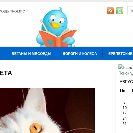
МОЩЬ ПРОЕКТУ
Ы
ВЕГАНЫ И МЯСОЕДЫ
ДОРОГИ И КОЛЁСА
ЕРЕПЕТСКИЕ
УРА
КОПИРАЙТИНГ
ОБЩЕСТВО И ПОЛИТИКА
ОТНОШЕН
ЕТА
Ы
АВГУС
Пн
3
10
17
24
31