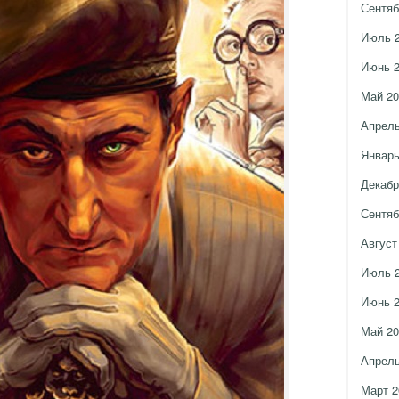
Сентяб
Июль 
Июнь 
Май 20
Апрель
Январь
Декабр
Сентяб
Август
Июль 
Июнь 
Май 20
Апрель
Март 2