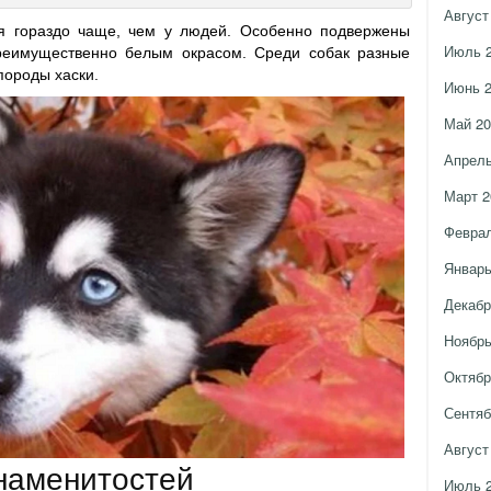
Август
ся гораздо чаще, чем у людей. Особенно подвержены
Июль 
реимущественно белым окрасом. Среди собак разные
породы хаски.
Июнь 
Май 20
Апрель
Март 2
Феврал
Январь
Декабр
Ноябрь
Октябр
Сентяб
Август
наменитостей
Июль 