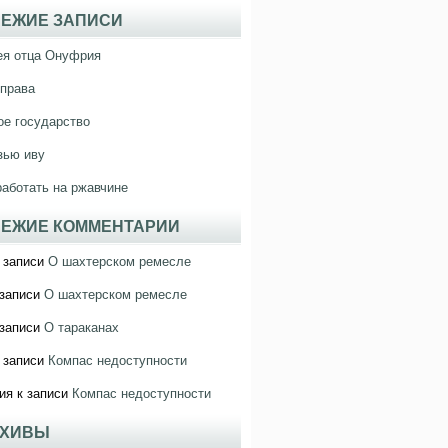
ЕЖИЕ ЗАПИСИ
ея отца Онуфрия
права
е государство
зью иву
работать на ржавчине
ЕЖИЕ КОММЕНТАРИИ
 записи
О шахтерском ремесле
записи
О шахтерском ремесле
записи
О тараканах
 записи
Компас недоступности
ия
к записи
Компас недоступности
РХИВЫ