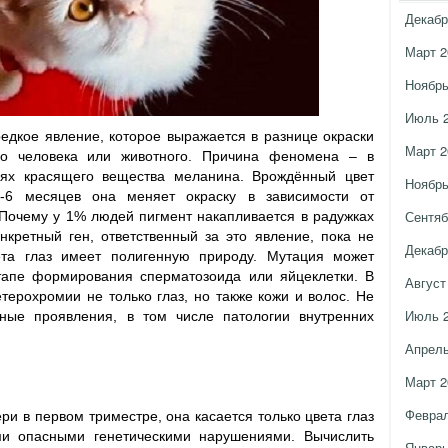
Декабр
Март 2
Ноябрь
Июль 
едкое явление, которое выражается в разнице окраски
Март 2
го человека или животного. Причина феномена – в
нях красящего вещества меланина. Врождённый цвет
Ноябрь
-6 месяцев она меняет окраску в зависимости от
Сентяб
 Почему у 1% людей пигмент накапливается в радужках
нкретный ген, ответственный за это явление, пока не
Декабр
ета глаз имеет полигенную природу. Мутация может
тапе формирования сперматозоида или яйцеклетки. В
Август
етерохромии не только глаз, но также кожи и волос. Не
Июль 
ные проявления, в том числе патологии внутренних
Апрель
Март 2
Феврал
ри в первом триместре, она касается только цвета глаз
ми опасными генетическими нарушениями. Вычислить
Январь