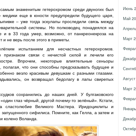
Июнь 
, самым знаменитым гетерохромом среди двуногих был
е медики еще в юности предупредили будущего царя,
Май 20
выпивке – уже тогда эскулапы проследили связь между
варительной системы. Но полководец понадеялся на
Апрель
е и в 33 года умер, возможно, от панкреонекроза на
Март 2
от и не верь после этого в приметы.
Феврал
лёгким испытанием для несчастных гетерохромов.
ие признаком связи с нечистой силой и лечили его
Декабр
остре. Впрочем, некоторые влиятельные сеньоры
, полагая, что они способны предсказывать будущее и
Сентяб
собенно везло красивым девушкам с разными глазами.
Август
вдывались, он возвращал бедолагу в лапы свирепых
Март 2
ссудков сохранились до наших дней. У булгаковского
Феврал
«один глаз чёрный, другой почему-то зелёный». Кстати,
а сластолюбие Великого Мастера. Иридоциклиты и
Январь
запущенного сифилиса. Помните, как Гелла, а затем и
Декабр
и колено Воланда.
Октябр