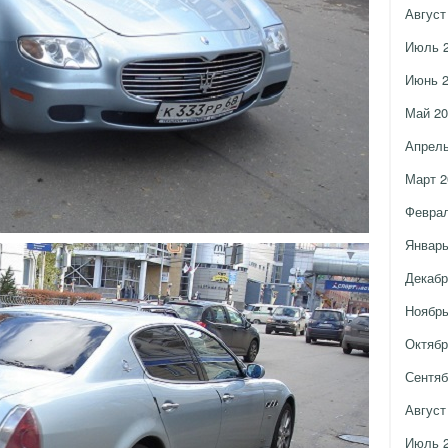
Август
Июль 
Июнь 
Май 20
Апрель
Март 2
Феврал
Январь
Декабр
Ноябрь
Октябр
Сентяб
Август
Июль 