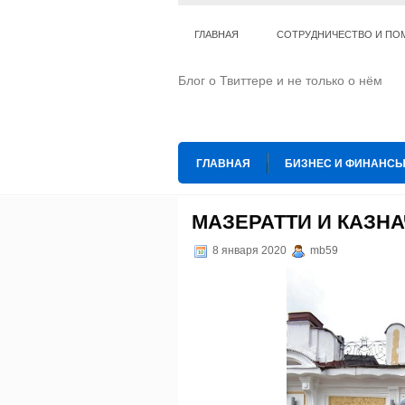
ГЛАВНАЯ
СОТРУДНИЧЕСТВО И ПО
Блог о Твиттере и не только о нём
ГЛАВНАЯ
БИЗНЕС И ФИНАНС
ИНТЕРНЕТ
ИСКУССТВО И КУЛЬТ
МАЗЕРАТТИ И КАЗН
ТЕ КОГО ПРИРУЧИЛИ
ШАХМАТ
8 января 2020
mb59