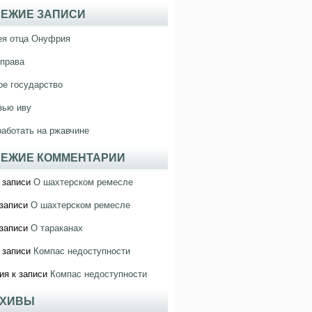
ЕЖИЕ ЗАПИСИ
ея отца Онуфрия
права
е государство
зью иву
работать на ржавчине
ЕЖИЕ КОММЕНТАРИИ
 записи
О шахтерском ремесле
записи
О шахтерском ремесле
записи
О тараканах
 записи
Компас недоступности
ия
к записи
Компас недоступности
РХИВЫ