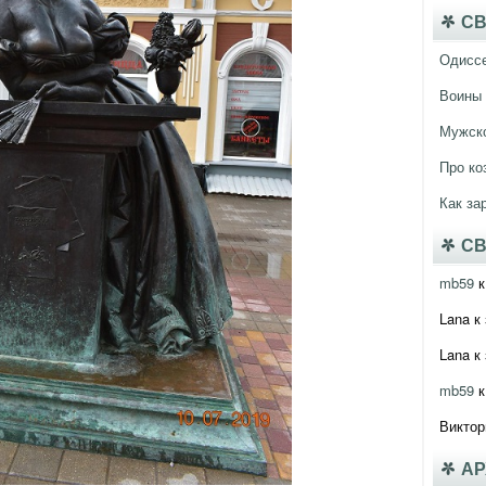
СВ
Одисс
Воины 
Мужско
Про ко
Как за
СВ
mb59
к
Lana
к 
Lana
к 
mb59
к
Виктор
А