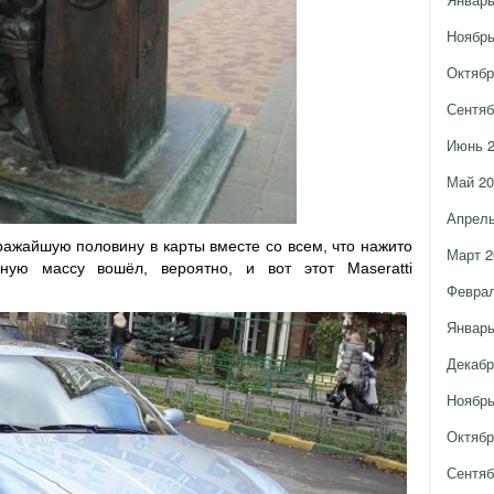
Ноябрь
Октябр
Сентяб
Июнь 
Май 20
Апрель
дражайшую половину в карты вместе со всем, что нажито
Март 2
ную массу вошёл, вероятно, и вот этот Maseratti
Феврал
Январь
Декабр
Ноябрь
Октябр
Сентяб