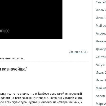
Сентяб
Июль 
Июнь 
Май 20
Апрель
Январь
Декабр
Ленин и УАЗ
»
Сентяб
е время закрыты..
Август
и казначейша”
Июль 
Июнь 
Май 20
огда-то, но не знала, что в Тамбове есть такой интересный
Апрель
елести на веки вечные. Интересно, когда его изваяли и кто
ре есть скульптура Шурика и Лидочки из «Операции «ы», к
Март 2