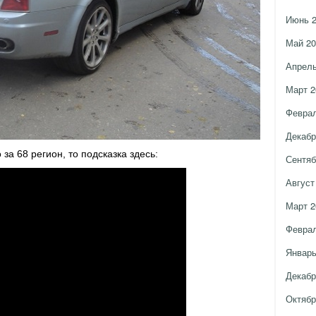
Июнь 
Май 20
Апрель
Март 2
Феврал
Декабр
 за 68 регион, то подсказка здесь:
Сентяб
Август
Март 2
Феврал
Январь
Декабр
Октябр