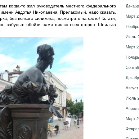
Декабр
 там когда-то жил руководитель местного федерального
о имени Авдотья Николаевна. Прелакомый, надо сказать,
Март 2
ёрка
, без всякого силикона, посмотрите на фото! Кстати,
 не забудьте обойти памятник со всех сторон. Шпилька
Ноябрь
Июль 
Март 2
Ноябрь
Сентяб
Декабр
Август
Июль 
Апрель
Март 2
Феврал
Январь