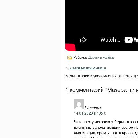
Рубрика:
Дороги и колёса
«
Глазки разного цвета
Комментарии и уведомления в настояще
1 комментарий “Мазератти 
Наталья
:
14.01.2020 в 10:40
Читала эту историю у Лермонтова к
памятник, запечатлевший все её пр
был инициатором. А вот в Краснода