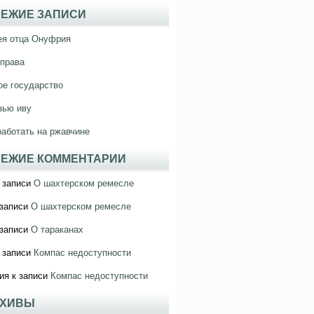
ЕЖИЕ ЗАПИСИ
ея отца Онуфрия
права
е государство
зью иву
работать на ржавчине
ЕЖИЕ КОММЕНТАРИИ
 записи
О шахтерском ремесле
записи
О шахтерском ремесле
записи
О тараканах
 записи
Компас недоступности
ия
к записи
Компас недоступности
РХИВЫ