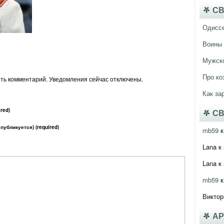
СВ
Одисс
Воины 
Мужско
Про ко
ить комментарий. Уведомления сейчас отключены.
Как за
red)
СВ
 публикуется) (required)
mb59
к
Lana
к 
Lana
к 
mb59
к
Виктор
А