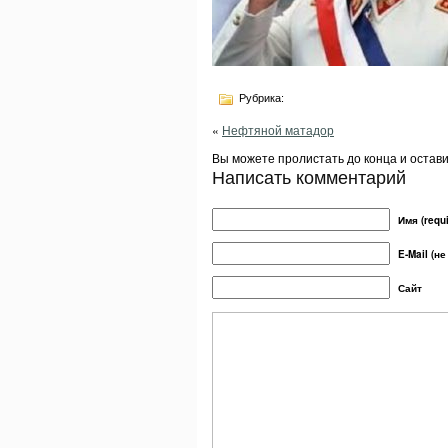
Рубрика:
«
Нефтяной матадор
Вы можете пролистать до конца и остав
Написать комментарий
Имя (requi
E-Mail (не
Сайт