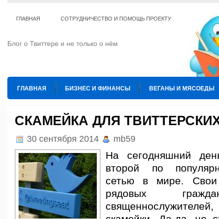
ГЛАВНАЯ
СОТРУДНИЧЕСТВО И ПОМОЩЬ ПРОЕКТУ
Блог о Твиттере и не только о нём
ГЛАВНАЯ
БИЗНЕС И ФИНАНСЫ
ВЕГАНЫ И МЯСОЕДЫ
ИНТЕРНЕТ
ИСКУССТВО И КУЛЬТУРА
КОПИРАЙТИНГ
СКАМЕЙКА ДЛЯ ТВИТТЕРСКИ
ТЕ КОГО ПРИРУЧИЛИ
ШАХМАТЫ
30 сентября 2014
mb59
На сегодняшний день
второй по популярн
сетью в мире. Свои
рядовых гражда
священнослужител