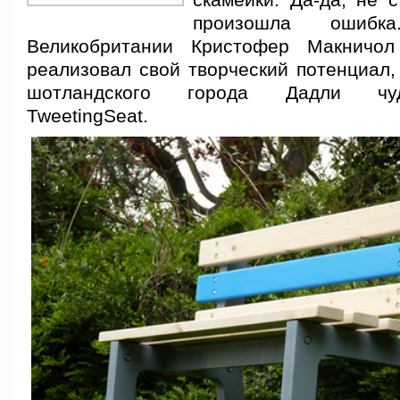
скамейки. Да-да, не с
произошла ошибк
Великобритании Кристофер Макничол 
реализовал свой творческий потенциал,
шотландского города Дадли чуд
TweetingSeat.