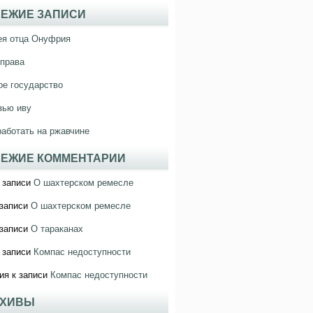
ЕЖИЕ ЗАПИСИ
ея отца Онуфрия
права
е государство
зью иву
работать на ржавчине
ЕЖИЕ КОММЕНТАРИИ
 записи
О шахтерском ремесле
записи
О шахтерском ремесле
записи
О тараканах
 записи
Компас недоступности
ия
к записи
Компас недоступности
РХИВЫ