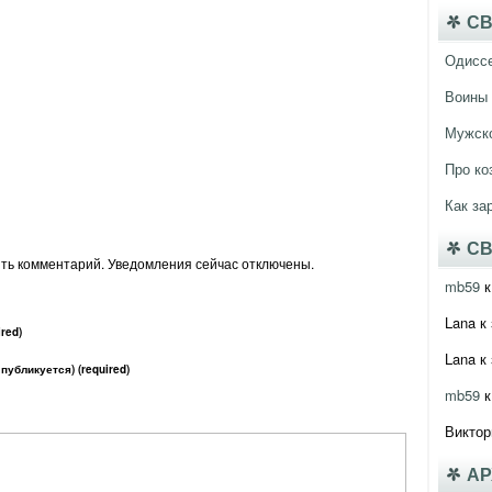
СВ
Одисс
Воины 
Мужско
Про ко
Как за
СВ
ить комментарий. Уведомления сейчас отключены.
mb59
к
Lana
к 
red)
Lana
к 
 публикуется) (required)
mb59
к
Виктор
А