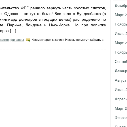
Декабр
ительство ФРГ решило вернуть часть золотых слитков,
. Однако… не тут-то было! Все золото Бундесбанка (а
Март 2
 миллиард долларов в текущих ценах) распределено по
Ноябрь
е, Париже, Лондоне и Нью-Йорке. Но при попытке
ерва […]
Июль 
золото
,
финансы
Комментарии
к записи Немцы не могут забрать в
Март 2
Ноябрь
Сентяб
Декабр
Август
Июль 
Апрель
Март 2
Феврал
Январь