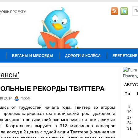
МОЩЬ ПРОЕКТУ
Ы
ВЕГАНЫ И МЯСОЕДЫ
ДОРОГИ И КОЛЁСА
ЕРЕПЕТСКИЕ
УРА
КОПИРАЙТИНГ
ОБЩЕСТВО И ПОЛИТИКА
ОТНОШЕН
нансы’
Ы
АВГУС
ОЛЬНЫЕ РЕКОРДЫ ТВИТТЕРА
Пн
ля 2014
mb59
3
шись от трудностей начала года, Твиттер во втором
10
е продемонстрировал фантастический рост доходов и
17
одписчиков, превысивший все мыслимые и немыслимые
24
я. Квартальная выручка в 312 миллионов долларов
31
ла доход в 2 цента с одной акции Твиттера (номинал на