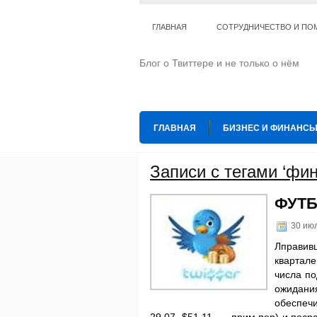
ГЛАВНАЯ
СОТРУДНИЧЕСТВО И ПО
Блог о Твиттере и не только о нём
ГЛАВНАЯ
БИЗНЕС И ФИНАНС
ИНТЕРНЕТ
ИСКУССТВО И КУЛЬТ
Записи с тегами ‘фи
ТЕ КОГО ПРИРУЧИЛИ
ШАХМАТ
ФУТБ
30 ию
Лправив
квартал
числа п
ожидани
обеспечи