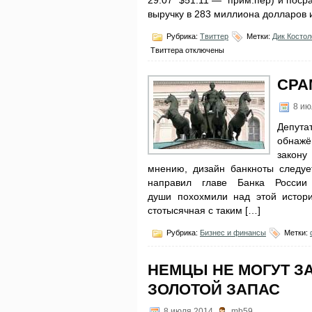
29.07 $51.11 — прим.пер) и посра
выручку в 283 миллиона долларов 
Рубрика:
Твиттер
Метки:
Дик Костол
Твиттера
отключены
СРА
8 ию
Депута
обнажё
закону
мнению, дизайн банкноты следуе
направил главе Банка Росси
души похохмили над этой истори
стотысячная с таким […]
Рубрика:
Бизнес и финансы
Метки:
НЕМЦЫ НЕ МОГУТ З
ЗОЛОТОЙ ЗАПАС
8 июля 2014
mb59