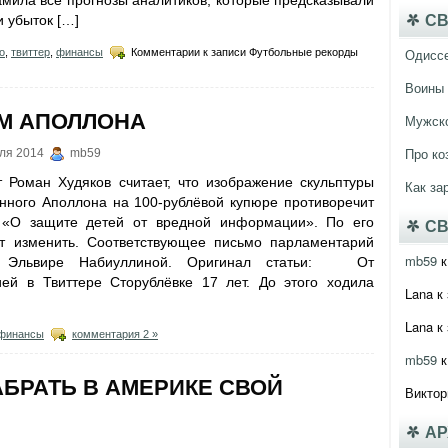
мила все прогнозы аналитиков, которые предсказывали
и убыток […]
СВ
Одисс
о
,
твиттер
,
финансы
Комментарии
к записи Футбольные рекорды
Воины 
М АПОЛЛОНА
Мужско
Про ко
ля 2014
mb59
т Роман Худяков считает, что изображение скульптуры
Как за
нного Аполлона на 100-рублёвой купюре противоречит
 «О защите детей от вредной информации». По его
СВ
т изменить. Соответствующее письмо парламентарий
mb59
к
и Эльвире Набиуллиной. Оригинал статьи: От
ей в Твиттере Сторублёвке 17 лет. До этого ходила
Lana
к 
Lana
к 
финансы
комментария 2 »
mb59
к
АБРАТЬ В АМЕРИКЕ СВОЙ
Виктор
А