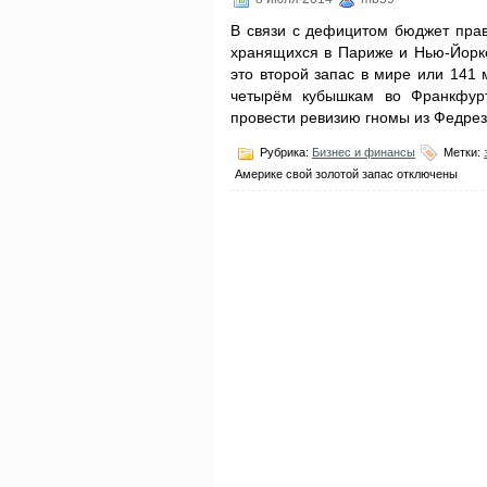
В связи с дефицитом бюджет прав
хранящихся в Париже и Нью-Йорке
это второй запас в мире или 141
четырём кубышкам во Франкфурт
провести ревизию гномы из Федрез
Рубрика:
Бизнес и финансы
Метки:
Америке свой золотой запас
отключены