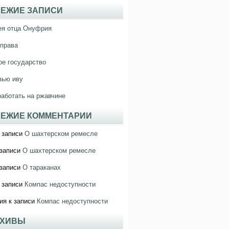
ЕЖИЕ ЗАПИСИ
ея отца Онуфрия
права
е государство
зью иву
работать на ржавчине
ЕЖИЕ КОММЕНТАРИИ
 записи
О шахтерском ремесле
записи
О шахтерском ремесле
записи
О тараканах
 записи
Компас недоступности
ия
к записи
Компас недоступности
РХИВЫ