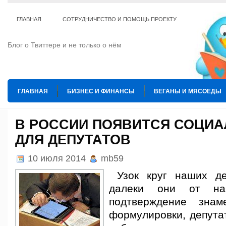
ГЛАВНАЯ
СОТРУДНИЧЕСТВО И ПОМОЩЬ ПРОЕКТУ
Блог о Твиттере и не только о нём
ГЛАВНАЯ
БИЗНЕС И ФИНАНСЫ
ВЕГАНЫ И МЯСОЕДЫ
ИНТЕРНЕТ
ИСКУССТВО И КУЛЬТУРА
КОПИРАЙТИНГ
В РОССИИ ПОЯВИТСЯ СОЦИА
ДЛЯ ДЕПУТАТОВ
ТЕ КОГО ПРИРУЧИЛИ
ШАХМАТЫ
10 июля 2014
mb59
Узок круг наших де
далеки они от на
подтверждение знам
формулировки, депута