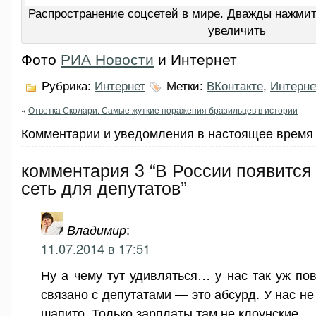
Распространение соцсетей в мире. Дважды нажмите
увеличить
Фото
РИА Новости
и Интернет
Рубрика:
Интернет
Метки:
ВКонтакте
,
Интерне
«
Ответка Сколари. Самые жуткие поражения бразильцев в истории
Комментарии и уведомления в настоящее время 
комментария 3 “В России появится
сеть для депутатов”
Владимир
:
11.07.2014 в 17:51
Ну а чему тут удивляться… у нас так уж пов
связано с депутатами — это абсурд. У нас не
шапито. Только зарплаты там не клоунские.