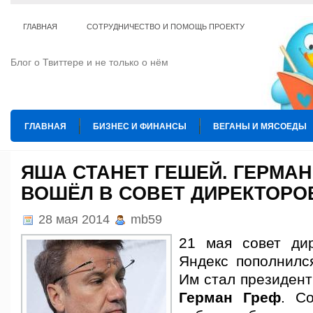
ГЛАВНАЯ
СОТРУДНИЧЕСТВО И ПОМОЩЬ ПРОЕКТУ
Блог о Твиттере и не только о нём
ГЛАВНАЯ
БИЗНЕС И ФИНАНСЫ
ВЕГАНЫ И МЯСОЕДЫ
ИНТЕРНЕТ
ИСКУССТВО И КУЛЬТУРА
КОПИРАЙТИНГ
ЯША СТАНЕТ ГЕШЕЙ. ГЕРМАН
ВОШЁЛ В СОВЕТ ДИРЕКТОРО
ТЕ КОГО ПРИРУЧИЛИ
ШАХМАТЫ
28 мая 2014
mb59
21 мая совет дир
Яндекс пополнилс
Им стал президент
Герман Греф
. С