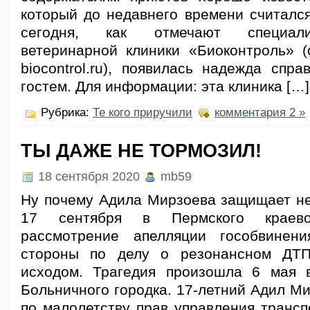
который до недавнего времени считалс
сегодня, как отмечают специали
ветеринарной клиники «Биоконтроль» 
biocontrol.ru), появилась надежда спр
гостем. Для информации: эта клиника […]
Рубрика:
Те кого приручили
комментария 2 »
ТЫ ДАЖЕ НЕ ТОРМОЗИЛ!
18 сентября 2020
mb59
Ну почему Адила Мирзоева защищает н
17 сентября в Пермского краев
рассмотрение апелляции гособвинен
стороны по делу о резонансном ДТ
исходом. Трагедия произошла 6 мая 
Больничного городка. 17-летний Адил М
по малолетству прав управления трансп